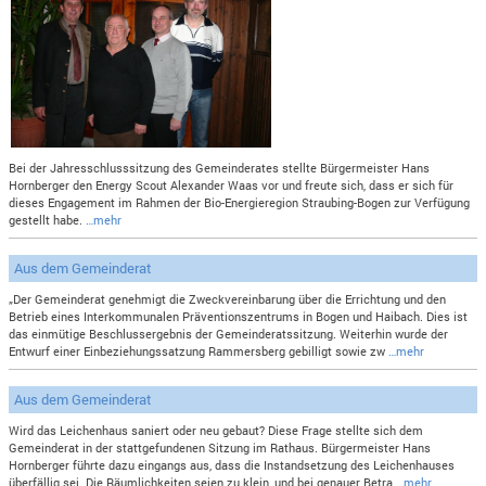
Bei der Jahresschlusssitzung des Gemeinderates stellte Bürgermeister Hans
Hornberger den Energy Scout Alexander Waas vor und freute sich, dass er sich für
dieses Engagement im Rahmen der Bio-Energieregion Straubing-Bogen zur Verfügung
gestellt habe.
…mehr
Aus dem Gemeinderat
„Der Gemeinderat genehmigt die Zweckvereinbarung über die Errichtung und den
Betrieb eines Interkommunalen Präventionszentrums in Bogen und Haibach. Dies ist
das einmütige Beschlussergebnis der Gemeinderatssitzung. Weiterhin wurde der
Entwurf einer Einbeziehungssatzung Rammersberg gebilligt sowie zw
…mehr
Aus dem Gemeinderat
Wird das Leichenhaus saniert oder neu gebaut? Diese Frage stellte sich dem
Gemeinderat in der stattgefundenen Sitzung im Rathaus. Bürgermeister Hans
Hornberger führte dazu eingangs aus, dass die Instandsetzung des Leichenhauses
überfällig sei. Die Räumlichkeiten seien zu klein, und bei genauer Betra
…mehr