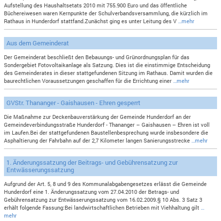
Aufstellung des Haushaltsetats 2010 mit 755.900 Euro und das öffentliche
Büchereiwesen waren Kernpunkte der Schulverbandsversammlung, die kürzlich im
Rathaus in Hunderdorf stattfand.Zunächst ging es unter Leitung des V
…mehr
Aus dem Gemeinderat
Der Gemeinderat beschließt den Bebauungs- und Grünordnungsplan für das
Sondergebiet Fotovoltaikanlage als Satzung. Dies ist die einstimmige Entscheidung
des Gemeinderates in dieser stattgefundenen Sitzung im Rathaus. Damit wurden die
baurechtlichen Voraussetzungen geschaffen für die Errichtung einer
…mehr
GVStr. Thananger - Gaishausen - Ehren gesperrt
Die Maßnahme zur Deckenbauverstärkung der Gemeinde Hunderdorf an der
Gemeindeverbindungsstraße Hunderdorf - Thananger – Gaishausen – Ehren ist voll
im Laufen.Bei der stattgefundenen Baustellenbesprechung wurde insbesondere die
Asphaltierung der Fahrbahn auf der 2,7 Kilometer langen Sanierungsstrecke
…mehr
1. Änderungssatzung der Beitrags- und Gebührensatzung zur
Entwässerungssatzung
Aufgrund der Art. 5, 8 und 9 des Kommunalabgabengesetzes erlässt die Gemeinde
Hunderdorf eine 1. Änderungssatzung vom 27.04.2010 der Betrags- und
Gebührensatzung zur Entwässerungssatzung vom 16.02.2009.§ 10 Abs. 3 Satz 3
erhält folgende Fassung:Bei landwirtschaftlichen Betrieben mit Viehhaltung gilt
…
mehr