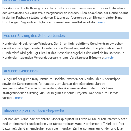
Der Ausbau des Nolteweges soll bereits heuer noch zusammen mit dem Teilausbau
der Ortsstraße Au vorm Wald vorgenommen werden. Dies beschloss der Gemeinderat
in der im Rathaus stattgefundenen Sitzung auf Vorschlag von Bürgermeister Hans
Hornberger. Zugleich erfolgte hierfür eine Finanzmittelbereitste
…mehr
Aus der Sitzung des Schulverbandes
Hunderdorf/Neukirchen/Windberg. Der öffentlich-rechtliche Schulvertrag zwischen
den Grundschulgemeinden Hunderdorf und Windberg mit dem Hauptschulverband
Hunderdorf wird gebilligt.Dies ist das Beschlussergebnis der kürzlich im Rathaus in
Hunderdorf tagenden Verbandsversammlung. Vorsitzender Bürgerme
…mehr
Aus dem Gemeinderat
„Aufgrund der guten Konjunktur im Hochbau werden der Neubau der Kinderkrippe
sowie die Sanierung des Rathauses zum Januar des nächstens Jahres
ausgeschrieben“, so die Entscheidung des Gemeinderates in der im Rathaus
stattgefundenen Sitzung. Als Baubeginn für beide Projekte war heuer im Herbst
vorges
…mehr
Kinderspielplatz in Ehren eingeweiht
Der von der Gemeinde errichtete Kinderspielplatz in Ehren wurde durch Pfarrer Martin
Müller eingeweiht und sodann von Bürgermeister Hans Hornberger offiziell eröffnet.
Dazu hieß der Gemeindechef auch die in großer Zahl erschienenen Kinder und Eltern