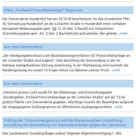
Pläne „Freiland-Fotovoltaikanlage“ liegen aus
Der Gemeinderat Hunderdorf hat am 29.10.09 beschlossen, für das Grundstück FlNr.
30, Gemarkung Hunderdorf, an der Lintacher Straße in Hunderdorf einen vorhaben
bezogenen Bebauungsplan gem. §§ 12, 30 Abs. 2 BauGB mit integriertem
Grünordnungsplan gem. Art. 3 Abs. 2 BayNatSchG aufzustellen. Der geände
…mehr
Aus dem Gemeinderat
„Der Abwägungsbeschluss zum Bauleitplanungsverfahren SO Photovoltaikanlage an
der Lintacher Straße wird ergänzt“. Dies beschloss der Gemeinderat in der im
Rathaus stattgefundenen Sitzung einstimmig. In der Planfassung wird nunmehr die
Randeingrünung mit einem 15 %-igen Anteil von Bäumen zweiter Wuch
…mehr
Aus dem Gemeinderat
„Weiteres grünes Licht wurde für den Bebauungs- und Grünordnungsplan
„Sondergebiet „Freiland-Fotovoltaikanlage an der Lintacher Straße“ auf der 7,5 ha
großen Fläche vom Gemeinderat gegeben. Allerdings musste der Bauleitplan aufgrund
der eingegangenen Stellungnahmen im öffentlichen Auslegungsverfahre
…mehr
Vollzug der Tierseuchengesetze und der Bienenseuchen-Verordnung;
Anordnung der Behandlung von Bienenbeständen gegen die Varroatose
Das Landratsamt Straubing-Bogen erlässt folgende Allgemeinverfügung:1. Alle