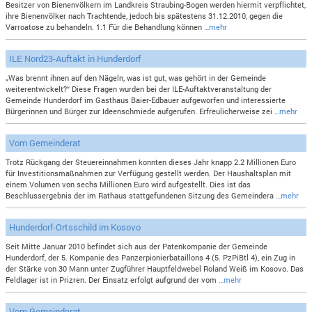
Besitzer von Bienenvölkern im Landkreis Straubing-Bogen werden hiermit verpflichtet,
ihre Bienenvölker nach Trachtende, jedoch bis spätestens 31.12.2010, gegen die
Varroatose zu behandeln. 1.1 Für die Behandlung können
…mehr
ILE Nord23-Auftakt in Hunderdorf
„Was brennt ihnen auf den Nägeln, was ist gut, was gehört in der Gemeinde
weiterentwickelt?“ Diese Fragen wurden bei der ILE-Auftaktveranstaltung der
Gemeinde Hunderdorf im Gasthaus Baier-Edbauer aufgeworfen und interessierte
Bürgerinnen und Bürger zur Ideenschmiede aufgerufen. Erfreulicherweise zei
…mehr
Vom Gemeinderat
Trotz Rückgang der Steuereinnahmen konnten dieses Jahr knapp 2.2 Millionen Euro
für Investitionsmaßnahmen zur Verfügung gestellt werden. Der Haushaltsplan mit
einem Volumen von sechs Millionen Euro wird aufgestellt. Dies ist das
Beschlussergebnis der im Rathaus stattgefundenen Sitzung des Gemeindera
…mehr
Hunderdorf-Ortsschild im Kosovo
Seit Mitte Januar 2010 befindet sich aus der Patenkompanie der Gemeinde
Hunderdorf, der 5. Kompanie des Panzerpionierbataillons 4 (5. PzPiBtl 4), ein Zug in
der Stärke von 30 Mann unter Zugführer Hauptfeldwebel Roland Weiß im Kosovo. Das
Feldlager ist in Prizren. Der Einsatz erfolgt aufgrund der vom
…mehr
Vom Gemeinderat