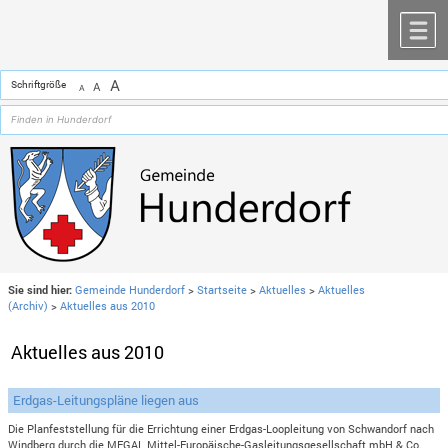
Zum Inhalt
,
zur Navigation
oder
zur Startseite
springen.
chließen
M
A
Schriftgröße
A
A
Sie sind hier:
Gemeinde Hunderdorf
>
Startseite
>
Aktuelles
>
Aktuelles
(Archiv)
>
Aktuelles aus 2010
Aktuelles aus 2010
Erdgas-Leitungspläne liegen aus
Die Planfeststellung für die Errichtung einer Erdgas-Loopleitung von Schwandorf nach
Windberg durch die MEGAL Mittel-Europäische-Gasleitungsgesellschaft mbH & Co.