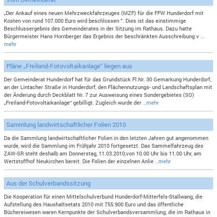
„Der Ankauf eines neuen Mehrzweckfahrzeuges (MZF) für die FFW Hunderdorf mit
Kosten von rund 107.000 Euro wird beschlossen ". Dies ist das einstimmige
Beschlussergebnis des Gemeinderates in der Sitzung im Rathaus. Dazu hatte
Bürgermeister Hans Hornberger das Ergebnis der beschränkten Ausschreibung v
…
mehr
Pläne „Freiland-Fotovoltaikanlage“ liegen aus
Der Gemeinderat Hunderdorf hat für das Grundstück Fl.Nr. 30 Gemarkung Hunderdorf,
an der Lintacher Straße in Hunderdorf, den Flächennutzungs- und Landschaftsplan mit
der Änderung durch Deckblatt Nr. 7 zur Ausweisung eines Sondergebietes (SO)
„Freiland-Fotovoltaikanlage“ gebilligt. Zugleich wurde der
…mehr
Sammlung landwirtschaftlicher Folien 2010
Da die Sammlung landwirtschaftlicher Folien in den letzten Jahren gut angenommen
wurde, wird die Sammlung im Frühjahr 2010 fortgesetzt. Das Sammelfahrzeug des
ZAW-SR steht deshalb am Donnerstag, 11.03.2010,von 10.00 Uhr bis 11.00 Uhr, am
Wertstoffhof Neukirchen bereit. Die Folien der einzelnen Anlie
…mehr
Aus der Schulverbandssitzung
Die Kooperation für einen Mittelschulverbund Hunderdorf-Mitterfels-Stallwang, die
Aufstellung des Haushaltsetats 2010 mit 755.900 Euro und das öffentliche
Büchereiwesen waren Kernpunkte der Schulverbandsversammlung, die im Rathaus in