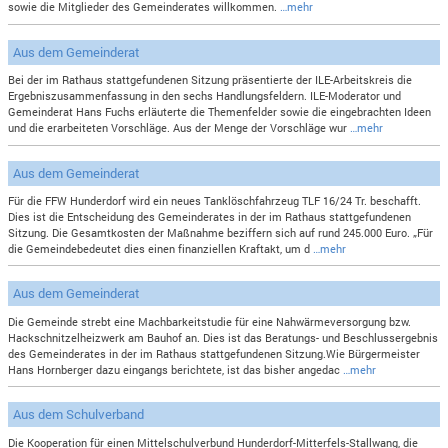
sowie die Mitglieder des Gemeinderates willkommen.
…mehr
Aus dem Gemeinderat
Bei der im Rathaus stattgefundenen Sitzung präsentierte der ILE-Arbeitskreis die
Ergebniszusammenfassung in den sechs Handlungsfeldern. ILE-Moderator und
Gemeinderat Hans Fuchs erläuterte die Themenfelder sowie die eingebrachten Ideen
und die erarbeiteten Vorschläge. Aus der Menge der Vorschläge wur
…mehr
Aus dem Gemeinderat
Für die FFW Hunderdorf wird ein neues Tanklöschfahrzeug TLF 16/24 Tr. beschafft.
Dies ist die Entscheidung des Gemeinderates in der im Rathaus stattgefundenen
Sitzung. Die Gesamtkosten der Maßnahme beziffern sich auf rund 245.000 Euro. „Für
die Gemeindebedeutet dies einen finanziellen Kraftakt, um d
…mehr
Aus dem Gemeinderat
Die Gemeinde strebt eine Machbarkeitstudie für eine Nahwärmeversorgung bzw.
Hackschnitzelheizwerk am Bauhof an. Dies ist das Beratungs- und Beschlussergebnis
des Gemeinderates in der im Rathaus stattgefundenen Sitzung.Wie Bürgermeister
Hans Hornberger dazu eingangs berichtete, ist das bisher angedac
…mehr
Aus dem Schulverband
Die Kooperation für einen Mittelschulverbund Hunderdorf-Mitterfels-Stallwang, die