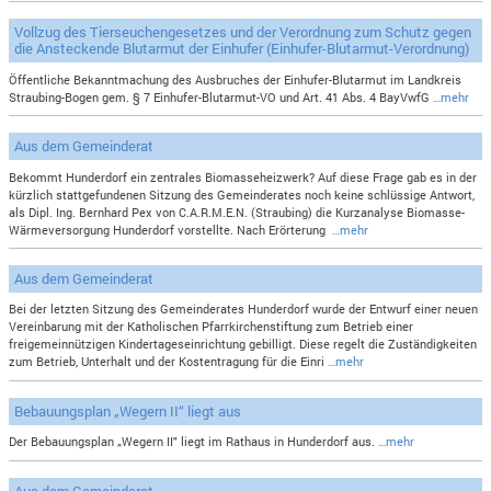
Vollzug des Tierseuchengesetzes und der Verordnung zum Schutz gegen
die Ansteckende Blutarmut der Einhufer (Einhufer-Blutarmut-Verordnung)
Öffentliche Bekanntmachung des Ausbruches der Einhufer-Blutarmut im Landkreis
Straubing-Bogen gem. § 7 Einhufer-Blutarmut-VO und Art. 41 Abs. 4 BayVwfG
…mehr
Aus dem Gemeinderat
Bekommt Hunderdorf ein zentrales Biomasseheizwerk? Auf diese Frage gab es in der
kürzlich stattgefundenen Sitzung des Gemeinderates noch keine schlüssige Antwort,
als Dipl. Ing. Bernhard Pex von C.A.R.M.E.N. (Straubing) die Kurzanalyse Biomasse-
Wärmeversorgung Hunderdorf vorstellte. Nach Erörterung
…mehr
Aus dem Gemeinderat
Bei der letzten Sitzung des Gemeinderates Hunderdorf wurde der Entwurf einer neuen
Vereinbarung mit der Katholischen Pfarrkirchenstiftung zum Betrieb einer
freigemeinnützigen Kindertageseinrichtung gebilligt. Diese regelt die Zuständigkeiten
zum Betrieb, Unterhalt und der Kostentragung für die Einri
…mehr
Bebauungsplan „Wegern II“ liegt aus
Der Bebauungsplan „Wegern II" liegt im Rathaus in Hunderdorf aus.
…mehr
Aus dem Gemeinderat