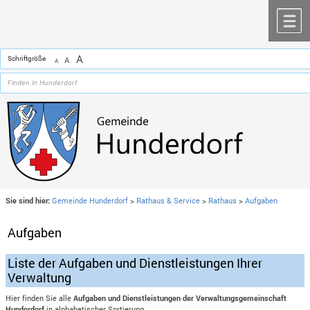
Zum Inhalt
,
zur Navigation
oder
zur Startseite
springen.
chließen
M
A
Schriftgröße
A
A
Sie sind hier:
Gemeinde Hunderdorf
>
Rathaus & Service
>
Rathaus
>
Aufgaben
Aufgaben
Liste der Aufgaben und Dienstleistungen Ihrer
Verwaltung
Hier finden Sie alle
Aufgaben und Dienstleistungen der Verwaltungsgemeinschaft
Hunderdorf
in alphabetischer Sortierung.