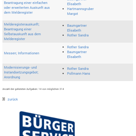
Beantragung einer einfachen
Elisabeth
oder erweiterten Auskunft aus
Hartmannsgruber
dem Melderegister
Margot
Melderegisterauskunft;
Baumgartner
Beantragung einer
Elisabeth
Selbstauskunft aus dem
Rother Sandra
Melderegister
Rother Sandra
Baumgartner
Messen; Informationen
Elisabeth
Modernisierungs- und
Rother Sandra
Instandsetzungsgebot;
Pollmann Hans
Anordnung
Anzahl der gelisteten Aufgaben: 14 von möglichen 314
zurück