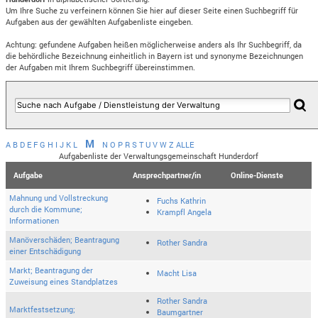
Um Ihre Suche zu verfeinern können Sie hier auf dieser Seite einen Suchbegriff für
Aufgaben aus der gewählten Aufgabenliste eingeben.
Achtung: gefundene Aufgaben heißen möglicherweise anders als Ihr Suchbegriff, da
die behördliche Bezeichnung einheitlich in Bayern ist und synonyme Bezeichnungen
der Aufgaben mit Ihrem Suchbegriff übereinstimmen.
M
A
B
D
E
F
G
H
I
J
K
L
N
O
P
R
S
T
U
V
W
Z
ALLE
Aufgabenliste der Verwaltungsgemeinschaft Hunderdorf
Aufgabe
Ansprechpartner/in
Online-Dienste
Mahnung und Vollstreckung
Fuchs Kathrin
durch die Kommune;
Krampfl Angela
Informationen
Manöverschäden; Beantragung
Rother Sandra
einer Entschädigung
Markt; Beantragung der
Macht Lisa
Zuweisung eines Standplatzes
Rother Sandra
Marktfestsetzung;
Baumgartner