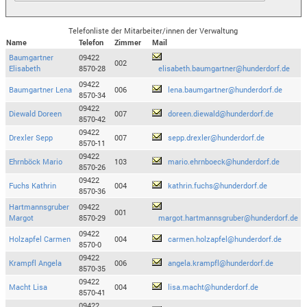
Telefonliste der Mitarbeiter/innen der Verwaltung
Name
Telefon
Zimmer
Mail
Baumgartner
09422
002
Elisabeth
8570-28
elisabeth.baumgartner@hunderdorf.de
09422
Baumgartner Lena
006
lena.baumgartner@hunderdorf.de
8570-34
09422
Diewald Doreen
007
doreen.diewald@hunderdorf.de
8570-42
09422
Drexler Sepp
007
sepp.drexler@hunderdorf.de
8570-11
09422
Ehrnböck Mario
103
mario.ehrnboeck@hunderdorf.de
8570-26
09422
Fuchs Kathrin
004
kathrin.fuchs@hunderdorf.de
8570-36
Hartmannsgruber
09422
001
Margot
8570-29
margot.hartmannsgruber@hunderdorf.de
09422
Holzapfel Carmen
004
carmen.holzapfel@hunderdorf.de
8570-0
09422
Krampfl Angela
006
angela.krampfl@hunderdorf.de
8570-35
09422
Macht Lisa
004
lisa.macht@hunderdorf.de
8570-41
09422