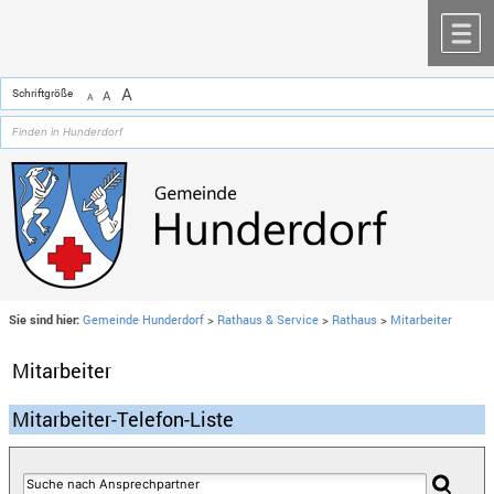
Zum Inhalt
,
zur Navigation
oder
zur Startseite
springen.
chließen
M
A
Schriftgröße
A
A
Sie sind hier:
Gemeinde Hunderdorf
>
Rathaus & Service
>
Rathaus
>
Mitarbeiter
Mitarbeiter
Mitarbeiter-Telefon-Liste