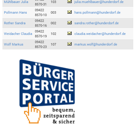
Mühlbauer Julia
103
julia.muehlbauer@hunderdorf.de
8570-31
09422
Pollmann Hans
003
hans.pollmann@hunderdorf.de
8570-10
09422
Rother Sandra
002
sandra.rother@hunderdorf.de
8570-16
09422
Weidacher Claudia
102
claudia.weidacher@hunderdorf.de
8570-19
09422
Wolf Markus
107
markus.wolf@hunderdorf.de
8570-23