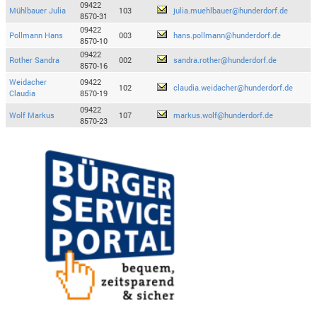
09422
Mühlbauer Julia
103
julia.muehlbauer@hunderdorf.de
8570-31
09422
Pollmann Hans
003
hans.pollmann@hunderdorf.de
8570-10
09422
Rother Sandra
002
sandra.rother@hunderdorf.de
8570-16
Weidacher
09422
102
claudia.weidacher@hunderdorf.de
Claudia
8570-19
09422
Wolf Markus
107
markus.wolf@hunderdorf.de
8570-23