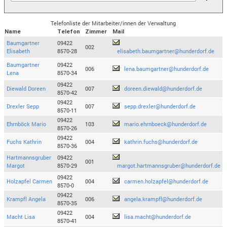
Telefonliste der Mitarbeiter/innen der Verwaltung
Name
Telefon
Zimmer
Mail
Baumgartner
09422
002
Elisabeth
8570-28
elisabeth.baumgartner@hunderdorf.de
Baumgartner
09422
006
lena.baumgartner@hunderdorf.de
Lena
8570-34
09422
Diewald Doreen
007
doreen.diewald@hunderdorf.de
8570-42
09422
Drexler Sepp
007
sepp.drexler@hunderdorf.de
8570-11
09422
Ehrnböck Mario
103
mario.ehrnboeck@hunderdorf.de
8570-26
09422
Fuchs Kathrin
004
kathrin.fuchs@hunderdorf.de
8570-36
Hartmannsgruber
09422
001
Margot
8570-29
margot.hartmannsgruber@hunderdorf.de
09422
Holzapfel Carmen
004
carmen.holzapfel@hunderdorf.de
8570-0
09422
Krampfl Angela
006
angela.krampfl@hunderdorf.de
8570-35
09422
Macht Lisa
004
lisa.macht@hunderdorf.de
8570-41