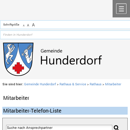
Zum Inhalt
,
zur Navigation
oder
zur Startseite
springen.
chließen
M
A
Schriftgröße
A
A
Gemeinde Hunderdorf
>
Rathaus & Service
>
Rathaus
>
Mitarbeiter
Sie sind hier:
Mitarbeiter
Mitarbeiter-Telefon-Liste