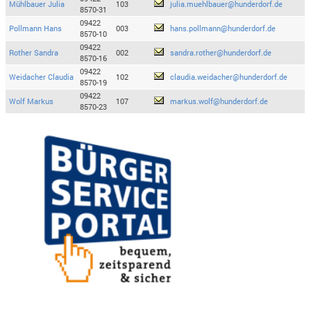
Mühlbauer Julia
103
julia.muehlbauer@hunderdorf.de
8570-31
09422
Pollmann Hans
003
hans.pollmann@hunderdorf.de
8570-10
09422
Rother Sandra
002
sandra.rother@hunderdorf.de
8570-16
09422
Weidacher Claudia
102
claudia.weidacher@hunderdorf.de
8570-19
09422
Wolf Markus
107
markus.wolf@hunderdorf.de
8570-23