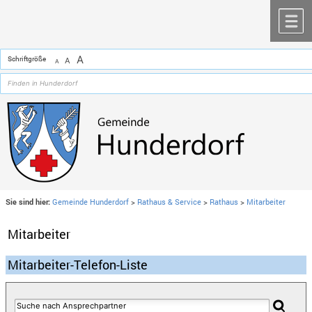
Zum Inhalt
,
zur Navigation
oder
zur Startseite
springen.
chließen
M
A
Schriftgröße
A
A
Sie sind hier:
Gemeinde Hunderdorf
>
Rathaus & Service
>
Rathaus
>
Mitarbeiter
Mitarbeiter
Mitarbeiter-Telefon-Liste