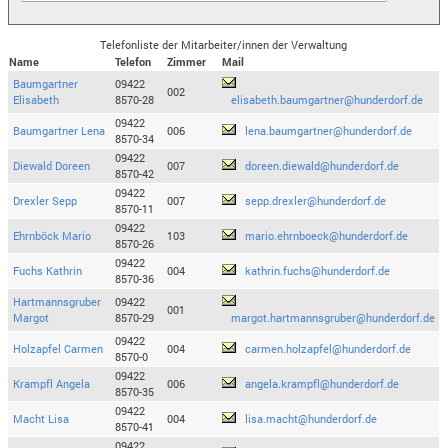
Telefonliste der Mitarbeiter/innen der Verwaltung
Name
Telefon
Zimmer
Mail
Baumgartner
09422
002
Elisabeth
8570-28
elisabeth.baumgartner@hunderdorf.de
09422
Baumgartner Lena
006
lena.baumgartner@hunderdorf.de
8570-34
09422
Diewald Doreen
007
doreen.diewald@hunderdorf.de
8570-42
09422
Drexler Sepp
007
sepp.drexler@hunderdorf.de
8570-11
09422
Ehrnböck Mario
103
mario.ehrnboeck@hunderdorf.de
8570-26
09422
Fuchs Kathrin
004
kathrin.fuchs@hunderdorf.de
8570-36
Hartmannsgruber
09422
001
Margot
8570-29
margot.hartmannsgruber@hunderdorf.de
09422
Holzapfel Carmen
004
carmen.holzapfel@hunderdorf.de
8570-0
09422
Krampfl Angela
006
angela.krampfl@hunderdorf.de
8570-35
09422
Macht Lisa
004
lisa.macht@hunderdorf.de
8570-41
09422