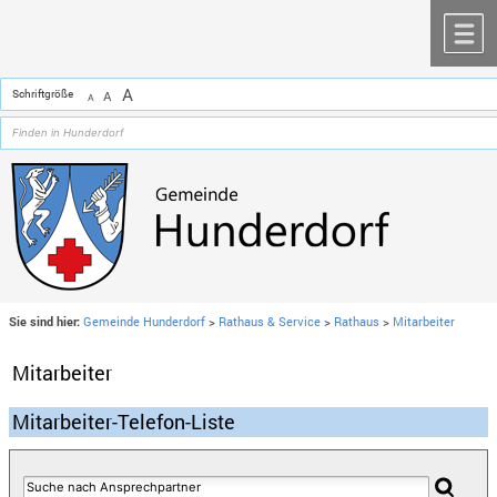
Zum Inhalt
,
zur Navigation
oder
zur Startseite
springen.
chließen
M
A
Schriftgröße
A
A
Sie sind hier:
Gemeinde Hunderdorf
>
Rathaus & Service
>
Rathaus
>
Mitarbeiter
Mitarbeiter
Mitarbeiter-Telefon-Liste