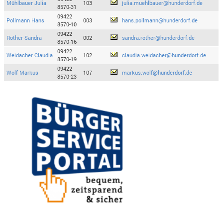
Mühlbauer Julia
103
julia.muehlbauer@hunderdorf.de
8570-31
09422
Pollmann Hans
003
hans.pollmann@hunderdorf.de
8570-10
09422
Rother Sandra
002
sandra.rother@hunderdorf.de
8570-16
09422
Weidacher Claudia
102
claudia.weidacher@hunderdorf.de
8570-19
09422
Wolf Markus
107
markus.wolf@hunderdorf.de
8570-23