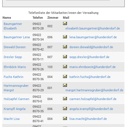
Telefonliste der Mitarbeiter/innen der Verwaltung
Name
Telefon
Zimmer
Mail
Baumgartner
09422
002
Elisabeth
8570-28
elisabeth.baumgartner@hunderdorf.de
09422
Baumgartner Lena
006
lena.baumgartner@hunderdorf.de
8570-34
09422
Diewald Doreen
007
doreen.diewald@hunderdorf.de
8570-42
09422
Drexler Sepp
007
sepp.drexler@hunderdorf.de
8570-11
09422
Ehrnböck Mario
103
mario.ehrnboeck@hunderdorf.de
8570-26
09422
Fuchs Kathrin
004
kathrin.fuchs@hunderdorf.de
8570-36
Hartmannsgruber
09422
001
Margot
8570-29
margot.hartmannsgruber@hunderdorf.de
09422
Holzapfel Carmen
004
carmen.holzapfel@hunderdorf.de
8570-0
09422
Krampfl Angela
006
angela.krampfl@hunderdorf.de
8570-35
09422
Macht Lisa
004
lisa.macht@hunderdorf.de
8570-41
09422