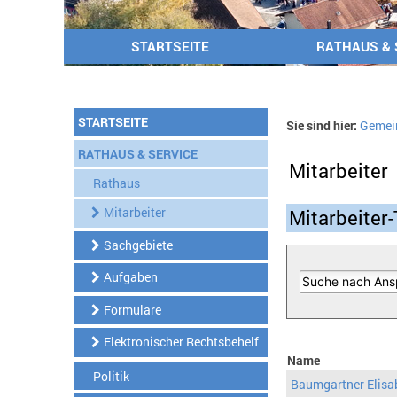
STARTSEITE
RATHAUS & 
STARTSEITE
Sie sind hier:
Gemei
RATHAUS & SERVICE
Mitarbeiter
Rathaus
Mitarbeiter
Mitarbeiter-
Sachgebiete
Aufgaben
Formulare
Elektronischer Rechtsbehelf
Name
Politik
Baumgartner Elisa