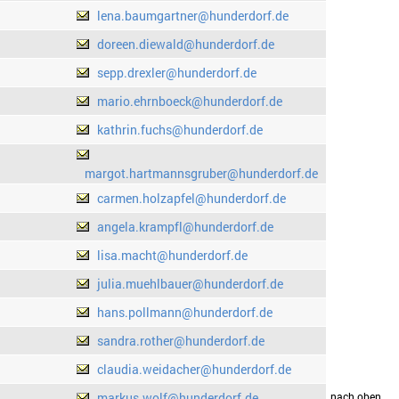
lena.baumgartner@hunderdorf.de
doreen.diewald@hunderdorf.de
sepp.drexler@hunderdorf.de
mario.ehrnboeck@hunderdorf.de
kathrin.fuchs@hunderdorf.de
margot.hartmannsgruber@hunderdorf.de
carmen.holzapfel@hunderdorf.de
angela.krampfl@hunderdorf.de
lisa.macht@hunderdorf.de
julia.muehlbauer@hunderdorf.de
hans.pollmann@hunderdorf.de
sandra.rother@hunderdorf.de
claudia.weidacher@hunderdorf.de
markus.wolf@hunderdorf.de
drucken
nach oben