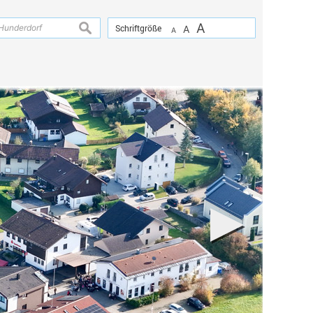
A
suchen
Schriftgröße
A
A