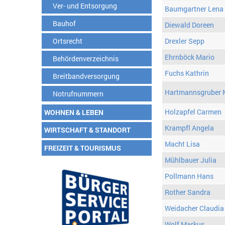
Ver- und Entsorgung
Baumgartner Lena
Bauhof
Diewald Doreen
Ortsrecht
Drexler Sepp
Ehrnböck Mario
Behördenverzeichnis
Fuchs Kathrin
Breitbandversorgung
Hartmannsgruber 
Notrufnummern
Holzapfel Carmen
WOHNEN & LEBEN
Krampfl Angela
WIRTSCHAFT & STANDORT
Macht Lisa
FREIZEIT & TOURISMUS
Mühlbauer Julia
Pollmann Hans
Rother Sandra
Weidacher Claudia
Wolf Markus