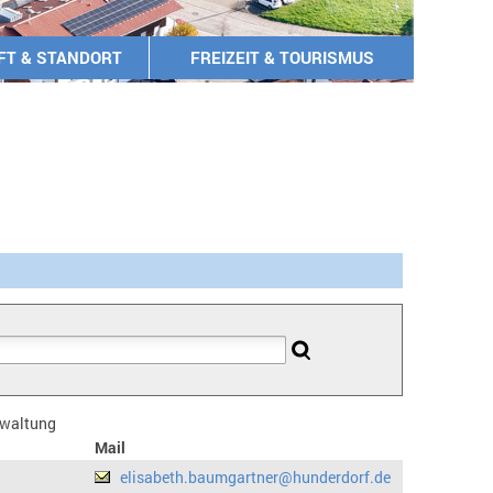
FT & STANDORT
FREIZEIT & TOURISMUS
erwaltung
Mail
elisabeth.baumgartner@hunderdorf.de