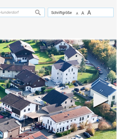
A
suchen
Schriftgröße
A
A