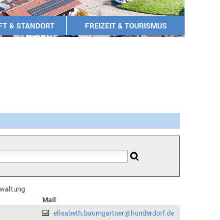
FT & STANDORT
FREIZEIT & TOURISMUS
erwaltung
Mail
elisabeth.baumgartner@hunderdorf.de