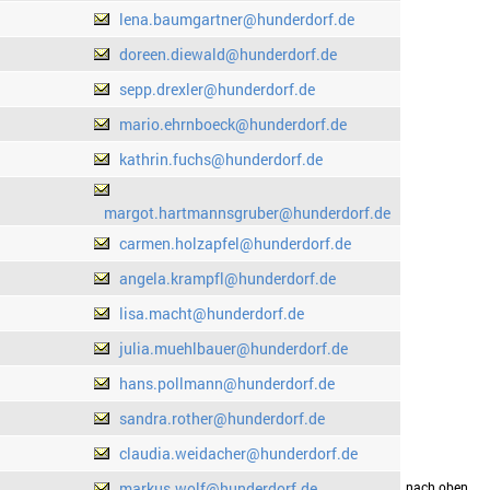
lena.baumgartner@hunderdorf.de
doreen.diewald@hunderdorf.de
sepp.drexler@hunderdorf.de
mario.ehrnboeck@hunderdorf.de
kathrin.fuchs@hunderdorf.de
margot.hartmannsgruber@hunderdorf.de
carmen.holzapfel@hunderdorf.de
angela.krampfl@hunderdorf.de
lisa.macht@hunderdorf.de
julia.muehlbauer@hunderdorf.de
hans.pollmann@hunderdorf.de
sandra.rother@hunderdorf.de
claudia.weidacher@hunderdorf.de
markus.wolf@hunderdorf.de
drucken
nach oben