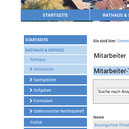
STARTSEITE
RATHAUS & 
STARTSEITE
Sie sind hier:
Gemei
RATHAUS & SERVICE
Mitarbeiter
Rathaus
Mitarbeiter
Mitarbeiter-
Sachgebiete
Aufgaben
Formulare
Elektronischer Rechtsbehelf
Name
Politik
Baumgartner Elisa