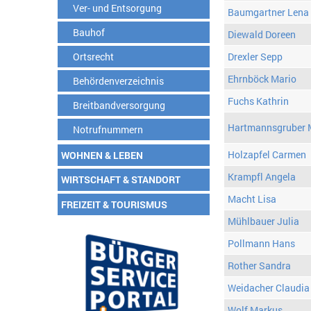
Ver- und Entsorgung
Baumgartner Lena
Bauhof
Diewald Doreen
Ortsrecht
Drexler Sepp
Ehrnböck Mario
Behördenverzeichnis
Fuchs Kathrin
Breitbandversorgung
Hartmannsgruber 
Notrufnummern
Holzapfel Carmen
WOHNEN & LEBEN
Krampfl Angela
WIRTSCHAFT & STANDORT
Macht Lisa
FREIZEIT & TOURISMUS
Mühlbauer Julia
Pollmann Hans
Rother Sandra
Weidacher Claudia
Wolf Markus