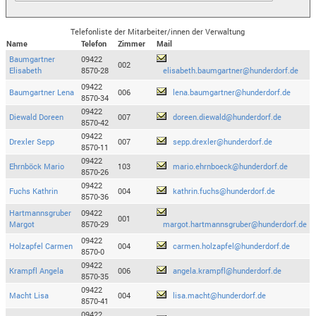
Telefonliste der Mitarbeiter/innen der Verwaltung
Name
Telefon
Zimmer
Mail
Baumgartner
09422
002
Elisabeth
8570-28
elisabeth.baumgartner@hunderdorf.de
09422
Baumgartner Lena
006
lena.baumgartner@hunderdorf.de
8570-34
09422
Diewald Doreen
007
doreen.diewald@hunderdorf.de
8570-42
09422
Drexler Sepp
007
sepp.drexler@hunderdorf.de
8570-11
09422
Ehrnböck Mario
103
mario.ehrnboeck@hunderdorf.de
8570-26
09422
Fuchs Kathrin
004
kathrin.fuchs@hunderdorf.de
8570-36
Hartmannsgruber
09422
001
Margot
8570-29
margot.hartmannsgruber@hunderdorf.de
09422
Holzapfel Carmen
004
carmen.holzapfel@hunderdorf.de
8570-0
09422
Krampfl Angela
006
angela.krampfl@hunderdorf.de
8570-35
09422
Macht Lisa
004
lisa.macht@hunderdorf.de
8570-41
09422