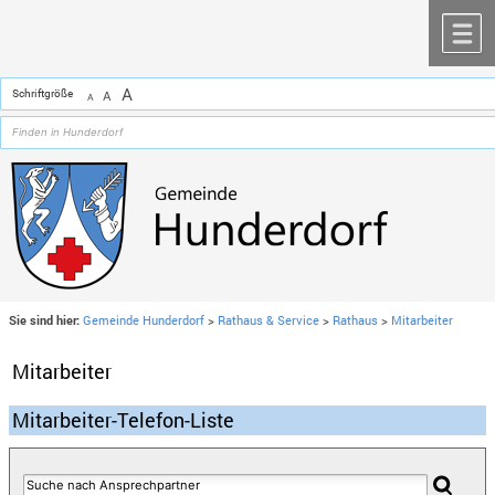
Zum Inhalt
,
zur Navigation
oder
zur Startseite
springen.
chließen
M
A
Schriftgröße
A
A
Sie sind hier:
Gemeinde Hunderdorf
>
Rathaus & Service
>
Rathaus
>
Mitarbeiter
Mitarbeiter
Mitarbeiter-Telefon-Liste