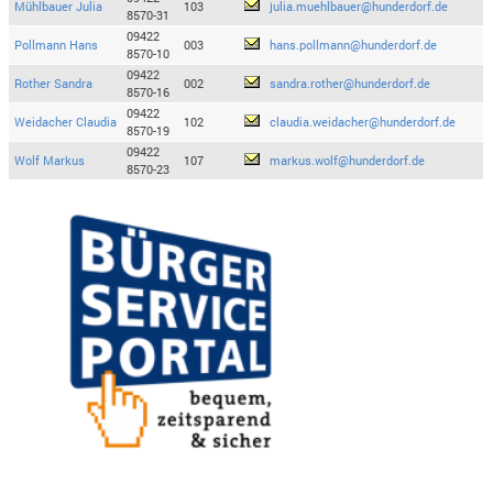
Mühlbauer Julia
103
julia.muehlbauer@hunderdorf.de
8570-31
09422
Pollmann Hans
003
hans.pollmann@hunderdorf.de
8570-10
09422
Rother Sandra
002
sandra.rother@hunderdorf.de
8570-16
09422
Weidacher Claudia
102
claudia.weidacher@hunderdorf.de
8570-19
09422
Wolf Markus
107
markus.wolf@hunderdorf.de
8570-23