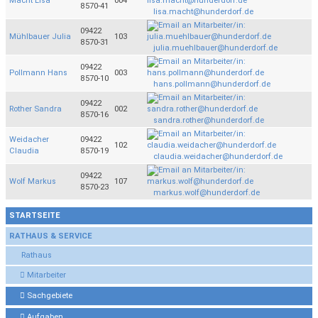
Macht Lisa
004
8570-41
lisa.macht@hunderdorf.de
09422
Mühlbauer Julia
103
8570-31
julia.muehlbauer@hunderdorf.de
09422
Pollmann Hans
003
8570-10
hans.pollmann@hunderdorf.de
09422
Rother Sandra
002
8570-16
sandra.rother@hunderdorf.de
Weidacher
09422
102
Claudia
8570-19
claudia.weidacher@hunderdorf.de
09422
Wolf Markus
107
8570-23
markus.wolf@hunderdorf.de
STARTSEITE
RATHAUS & SERVICE
Rathaus
Mitarbeiter
Sachgebiete
Aufgaben