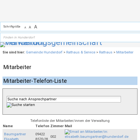
Zum Inhalt
,
zur Navigation
oder
zur Startseite
springen.
A
Schriftgröße
A
A
Sie sind hier:
Gemeinde Hunderdorf
>
Rathaus & Service
>
Rathaus
>
Mitarbeiter
Mitarbeiter
Mitarbeiter-Telefon-Liste
Telefonliste der Mitarbeiter/innen der Verwaltung
Name
Telefon
Zimmer
Mail
Baumgartner
09422
002
Elisabeth
8570-28