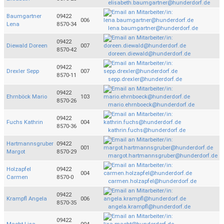
elisabeth.baumgartner@hunderdorf.de
Baumgartner
09422
006
Lena
8570-34
lena.baumgartner@hunderdorf.de
09422
Diewald Doreen
007
8570-42
doreen.diewald@hunderdorf.de
09422
Drexler Sepp
007
8570-11
sepp.drexler@hunderdorf.de
09422
Ehrnböck Mario
103
8570-26
mario.ehrnboeck@hunderdorf.de
09422
Fuchs Kathrin
004
8570-36
kathrin.fuchs@hunderdorf.de
Hartmannsgruber
09422
001
Margot
8570-29
margot.hartmannsgruber@hunderdorf.de
Holzapfel
09422
004
Carmen
8570-0
carmen.holzapfel@hunderdorf.de
09422
Krampfl Angela
006
8570-35
angela.krampfl@hunderdorf.de
09422