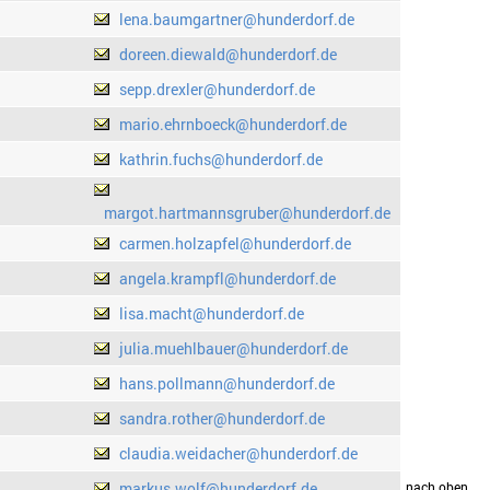
lena.baumgartner@hunderdorf.de
doreen.diewald@hunderdorf.de
sepp.drexler@hunderdorf.de
mario.ehrnboeck@hunderdorf.de
kathrin.fuchs@hunderdorf.de
margot.hartmannsgruber@hunderdorf.de
carmen.holzapfel@hunderdorf.de
angela.krampfl@hunderdorf.de
lisa.macht@hunderdorf.de
julia.muehlbauer@hunderdorf.de
hans.pollmann@hunderdorf.de
sandra.rother@hunderdorf.de
claudia.weidacher@hunderdorf.de
markus.wolf@hunderdorf.de
drucken
nach oben