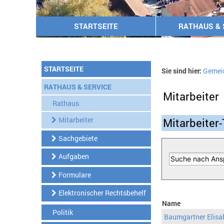
STARTSEITE
RATHAUS & 
STARTSEITE
Sie sind hier:
Gemei
RATHAUS & SERVICE
Mitarbeiter
Rathaus
Mitarbeiter
Mitarbeiter-
Sachgebiete
Aufgaben
Formulare
Elektronischer Rechtsbehelf
Name
Politik
Baumgartner Elisa