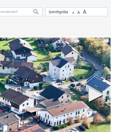
A
suchen
Schriftgröße
A
A