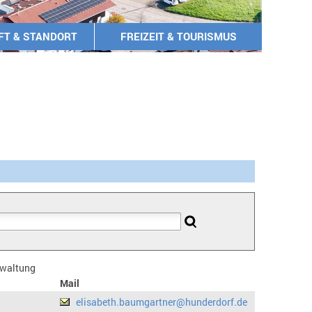
FT & STANDORT
FREIZEIT & TOURISMUS
erwaltung
Mail
elisabeth.baumgartner@hunderdorf.de