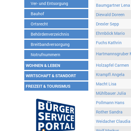
Ver- und Entsorgung
Baumgartner Lena
Bauhof
Diewald Doreen
Ortsrecht
Drexler Sepp
Ehrnböck Mario
Behördenverzeichnis
Fuchs Kathrin
Breitbandversorgung
Hartmannsgruber 
Notrufnummern
Holzapfel Carmen
WOHNEN & LEBEN
Krampfl Angela
WIRTSCHAFT & STANDORT
Macht Lisa
FREIZEIT & TOURISMUS
Mühlbauer Julia
Pollmann Hans
Rother Sandra
Weidacher Claudia
Wolf Markus