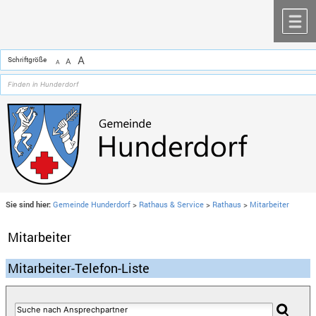
Zum Inhalt
,
zur Navigation
oder
zur Startseite
springen.
chließen
M
A
Schriftgröße
A
A
Sie sind hier:
Gemeinde Hunderdorf
>
Rathaus & Service
>
Rathaus
>
Mitarbeiter
Mitarbeiter
Mitarbeiter-Telefon-Liste