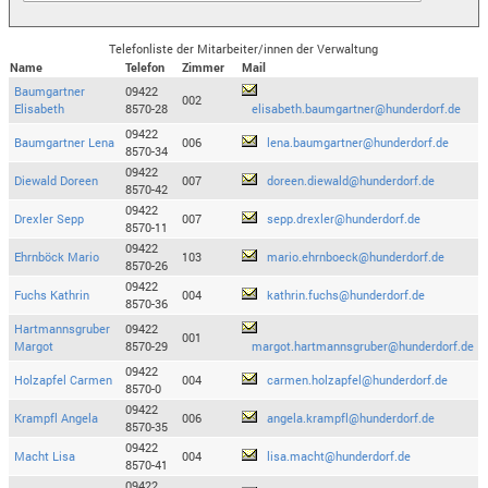
Telefonliste der Mitarbeiter/innen der Verwaltung
Name
Telefon
Zimmer
Mail
Baumgartner
09422
002
Elisabeth
8570-28
elisabeth.baumgartner@hunderdorf.de
09422
Baumgartner Lena
006
lena.baumgartner@hunderdorf.de
8570-34
09422
Diewald Doreen
007
doreen.diewald@hunderdorf.de
8570-42
09422
Drexler Sepp
007
sepp.drexler@hunderdorf.de
8570-11
09422
Ehrnböck Mario
103
mario.ehrnboeck@hunderdorf.de
8570-26
09422
Fuchs Kathrin
004
kathrin.fuchs@hunderdorf.de
8570-36
Hartmannsgruber
09422
001
Margot
8570-29
margot.hartmannsgruber@hunderdorf.de
09422
Holzapfel Carmen
004
carmen.holzapfel@hunderdorf.de
8570-0
09422
Krampfl Angela
006
angela.krampfl@hunderdorf.de
8570-35
09422
Macht Lisa
004
lisa.macht@hunderdorf.de
8570-41
09422