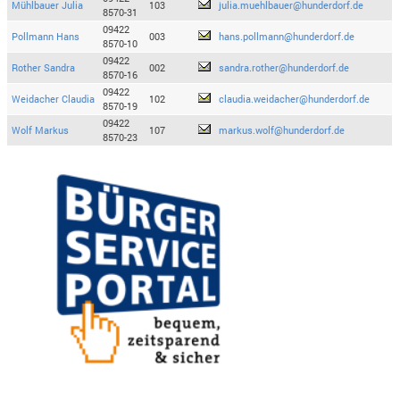
Mühlbauer Julia
103
julia.muehlbauer@hunderdorf.de
8570-31
09422
Pollmann Hans
003
hans.pollmann@hunderdorf.de
8570-10
09422
Rother Sandra
002
sandra.rother@hunderdorf.de
8570-16
09422
Weidacher Claudia
102
claudia.weidacher@hunderdorf.de
8570-19
09422
Wolf Markus
107
markus.wolf@hunderdorf.de
8570-23