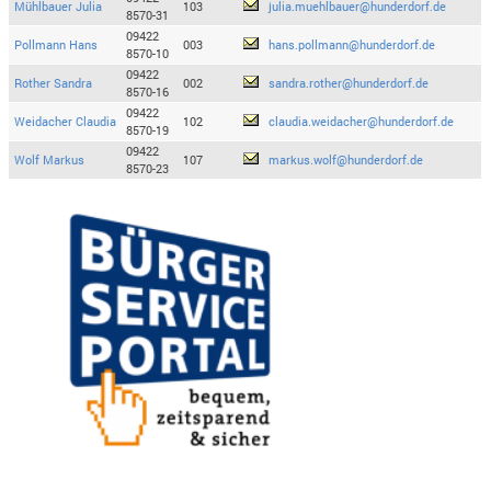
Mühlbauer Julia
103
julia.muehlbauer@hunderdorf.de
8570-31
09422
Pollmann Hans
003
hans.pollmann@hunderdorf.de
8570-10
09422
Rother Sandra
002
sandra.rother@hunderdorf.de
8570-16
09422
Weidacher Claudia
102
claudia.weidacher@hunderdorf.de
8570-19
09422
Wolf Markus
107
markus.wolf@hunderdorf.de
8570-23