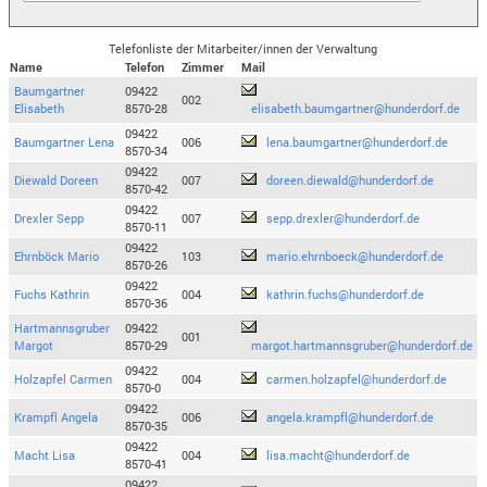
Telefonliste der Mitarbeiter/innen der Verwaltung
Name
Telefon
Zimmer
Mail
Baumgartner
09422
002
Elisabeth
8570-28
elisabeth.baumgartner@hunderdorf.de
09422
Baumgartner Lena
006
lena.baumgartner@hunderdorf.de
8570-34
09422
Diewald Doreen
007
doreen.diewald@hunderdorf.de
8570-42
09422
Drexler Sepp
007
sepp.drexler@hunderdorf.de
8570-11
09422
Ehrnböck Mario
103
mario.ehrnboeck@hunderdorf.de
8570-26
09422
Fuchs Kathrin
004
kathrin.fuchs@hunderdorf.de
8570-36
Hartmannsgruber
09422
001
Margot
8570-29
margot.hartmannsgruber@hunderdorf.de
09422
Holzapfel Carmen
004
carmen.holzapfel@hunderdorf.de
8570-0
09422
Krampfl Angela
006
angela.krampfl@hunderdorf.de
8570-35
09422
Macht Lisa
004
lisa.macht@hunderdorf.de
8570-41
09422