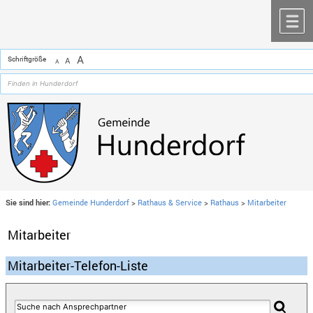
Zum Inhalt
,
zur Navigation
oder
zur Startseite
springen.
chließen
M
A
Schriftgröße
A
A
Sie sind hier:
Gemeinde Hunderdorf
>
Rathaus & Service
>
Rathaus
>
Mitarbeiter
Mitarbeiter
Mitarbeiter-Telefon-Liste