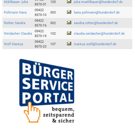
Mühlbauer Julia
103
julia.muehlbauer@hunderdorf.de
8570-31
09422
Pollmann Hans
003
hans.pollmann@hunderdorf.de
8570-10
09422
Rother Sandra
002
sandra.rother@hunderdorf.de
8570-16
09422
Weidacher Claudia
102
claudia.weidacher@hunderdorf.de
8570-19
09422
Wolf Markus
107
markus.wolf@hunderdorf.de
8570-23