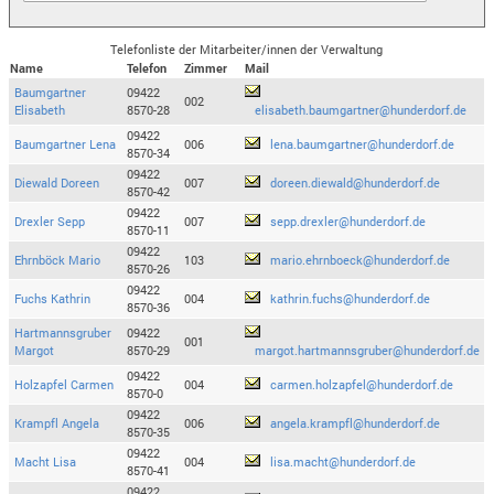
Telefonliste der Mitarbeiter/innen der Verwaltung
Name
Telefon
Zimmer
Mail
Baumgartner
09422
002
Elisabeth
8570-28
elisabeth.baumgartner@hunderdorf.de
09422
Baumgartner Lena
006
lena.baumgartner@hunderdorf.de
8570-34
09422
Diewald Doreen
007
doreen.diewald@hunderdorf.de
8570-42
09422
Drexler Sepp
007
sepp.drexler@hunderdorf.de
8570-11
09422
Ehrnböck Mario
103
mario.ehrnboeck@hunderdorf.de
8570-26
09422
Fuchs Kathrin
004
kathrin.fuchs@hunderdorf.de
8570-36
Hartmannsgruber
09422
001
Margot
8570-29
margot.hartmannsgruber@hunderdorf.de
09422
Holzapfel Carmen
004
carmen.holzapfel@hunderdorf.de
8570-0
09422
Krampfl Angela
006
angela.krampfl@hunderdorf.de
8570-35
09422
Macht Lisa
004
lisa.macht@hunderdorf.de
8570-41
09422