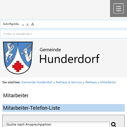
Zum Inhalt
,
zur Navigation
oder
zur Startseite
springen.
chließen
M
A
Schriftgröße
A
A
Sie sind hier:
Gemeinde Hunderdorf
>
Rathaus & Service
>
Rathaus
>
Mitarbeiter
Mitarbeiter
Mitarbeiter-Telefon-Liste