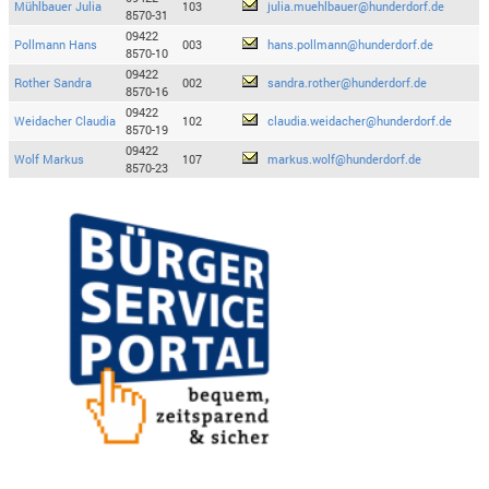
Mühlbauer Julia
103
julia.muehlbauer@hunderdorf.de
8570-31
09422
Pollmann Hans
003
hans.pollmann@hunderdorf.de
8570-10
09422
Rother Sandra
002
sandra.rother@hunderdorf.de
8570-16
09422
Weidacher Claudia
102
claudia.weidacher@hunderdorf.de
8570-19
09422
Wolf Markus
107
markus.wolf@hunderdorf.de
8570-23