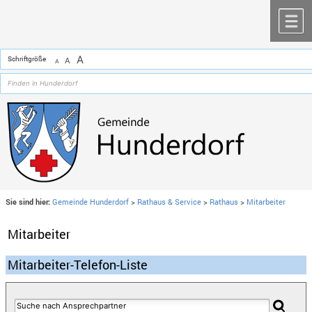
Zum Inhalt
,
zur Navigation
oder
zur Startseite
springen.
chließen
M
A
Schriftgröße
A
A
Sie sind hier:
Gemeinde Hunderdorf
>
Rathaus & Service
>
Rathaus
>
Mitarbeiter
Mitarbeiter
Mitarbeiter-Telefon-Liste