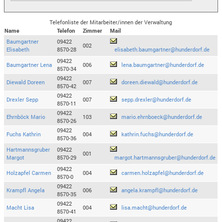
Telefonliste der Mitarbeiter/innen der Verwaltung
Name
Telefon
Zimmer
Mail
Baumgartner
09422
002
Elisabeth
8570-28
elisabeth.baumgartner@hunderdorf.de
09422
Baumgartner Lena
006
lena.baumgartner@hunderdorf.de
8570-34
09422
Diewald Doreen
007
doreen.diewald@hunderdorf.de
8570-42
09422
Drexler Sepp
007
sepp.drexler@hunderdorf.de
8570-11
09422
Ehrnböck Mario
103
mario.ehrnboeck@hunderdorf.de
8570-26
09422
Fuchs Kathrin
004
kathrin.fuchs@hunderdorf.de
8570-36
Hartmannsgruber
09422
001
Margot
8570-29
margot.hartmannsgruber@hunderdorf.de
09422
Holzapfel Carmen
004
carmen.holzapfel@hunderdorf.de
8570-0
09422
Krampfl Angela
006
angela.krampfl@hunderdorf.de
8570-35
09422
Macht Lisa
004
lisa.macht@hunderdorf.de
8570-41
09422