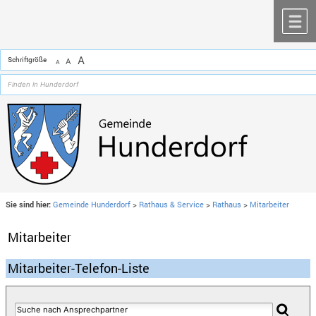
Zum Inhalt
,
zur Navigation
oder
zur Startseite
springen.
chließen
M
A
Schriftgröße
A
A
Sie sind hier:
Gemeinde Hunderdorf
>
Rathaus & Service
>
Rathaus
>
Mitarbeiter
Mitarbeiter
Mitarbeiter-Telefon-Liste