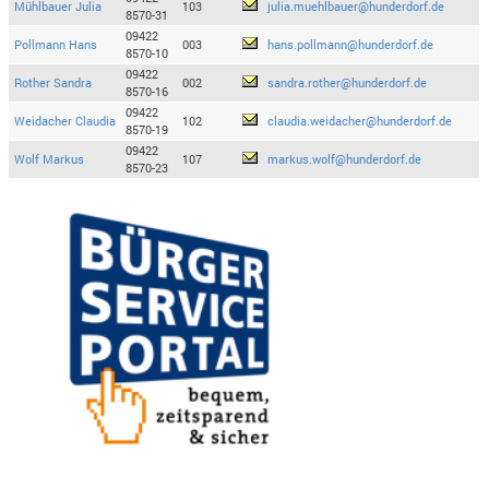
Mühlbauer Julia
103
julia.muehlbauer@hunderdorf.de
8570-31
09422
Pollmann Hans
003
hans.pollmann@hunderdorf.de
8570-10
09422
Rother Sandra
002
sandra.rother@hunderdorf.de
8570-16
09422
Weidacher Claudia
102
claudia.weidacher@hunderdorf.de
8570-19
09422
Wolf Markus
107
markus.wolf@hunderdorf.de
8570-23