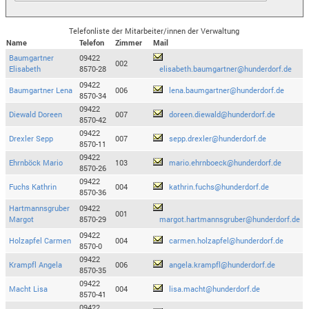
Telefonliste der Mitarbeiter/innen der Verwaltung
Name
Telefon
Zimmer
Mail
Baumgartner
09422
002
Elisabeth
8570-28
elisabeth.baumgartner@hunderdorf.de
09422
Baumgartner Lena
006
lena.baumgartner@hunderdorf.de
8570-34
09422
Diewald Doreen
007
doreen.diewald@hunderdorf.de
8570-42
09422
Drexler Sepp
007
sepp.drexler@hunderdorf.de
8570-11
09422
Ehrnböck Mario
103
mario.ehrnboeck@hunderdorf.de
8570-26
09422
Fuchs Kathrin
004
kathrin.fuchs@hunderdorf.de
8570-36
Hartmannsgruber
09422
001
Margot
8570-29
margot.hartmannsgruber@hunderdorf.de
09422
Holzapfel Carmen
004
carmen.holzapfel@hunderdorf.de
8570-0
09422
Krampfl Angela
006
angela.krampfl@hunderdorf.de
8570-35
09422
Macht Lisa
004
lisa.macht@hunderdorf.de
8570-41
09422