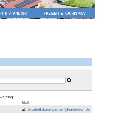
FT & STANDORT
FREIZEIT & TOURISMUS
erwaltung
Mail
elisabeth.baumgartner@hunderdorf.de