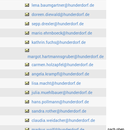
lena.baumgartner@hunderdorf.de
doreen.diewald@hunderdorf.de
sepp.drexler@hunderdorf.de
mario.ehrnboeck@hunderdorf.de
kathrin.fuchs@hunderdorf.de
margot.hartmannsgruber@hunderdorf.de
carmen.holzapfel@hunderdorf.de
angela.krampfl@hunderdorf.de
lisa.macht@hunderdorf.de
julia.muehlbauer@hunderdorf.de
hans.pollmann@hunderdorf.de
sandra.rother@hunderdorf.de
claudia.weidacher@hunderdorf.de
markus.wolf@hunderdorf.de
drucken
nach oben