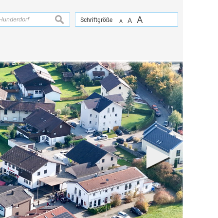
A
suchen
Schriftgröße
A
A