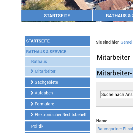
STARTSEITE
RATHAUS & 
STARTSEITE
Sie sind hier:
Gemei
RATHAUS & SERVICE
Mitarbeiter
Rathaus
Mitarbeiter
Mitarbeiter-
Sachgebiete
Aufgaben
Formulare
Elektronischer Rechtsbehelf
Name
Politik
Baumgartner Elisa