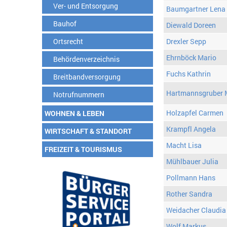
Ver- und Entsorgung
Baumgartner Lena
Bauhof
Diewald Doreen
Ortsrecht
Drexler Sepp
Ehrnböck Mario
Behördenverzeichnis
Fuchs Kathrin
Breitbandversorgung
Hartmannsgruber 
Notrufnummern
Holzapfel Carmen
WOHNEN & LEBEN
Krampfl Angela
WIRTSCHAFT & STANDORT
Macht Lisa
FREIZEIT & TOURISMUS
Mühlbauer Julia
Pollmann Hans
Rother Sandra
Weidacher Claudia
Wolf Markus