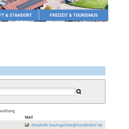
FT & STANDORT
FREIZEIT & TOURISMUS
erwaltung
Mail
elisabeth.baumgartner@hunderdorf.de