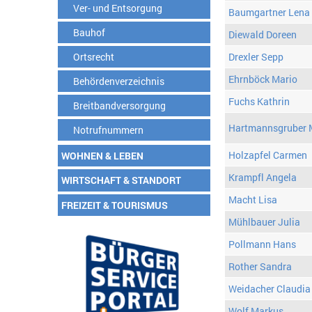
Ver- und Entsorgung
Baumgartner Lena
Bauhof
Diewald Doreen
Ortsrecht
Drexler Sepp
Ehrnböck Mario
Behördenverzeichnis
Fuchs Kathrin
Breitbandversorgung
Hartmannsgruber 
Notrufnummern
Holzapfel Carmen
WOHNEN & LEBEN
Krampfl Angela
WIRTSCHAFT & STANDORT
Macht Lisa
FREIZEIT & TOURISMUS
Mühlbauer Julia
Pollmann Hans
Rother Sandra
Weidacher Claudia
Wolf Markus