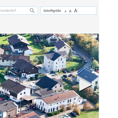
A
suchen
Schriftgröße
A
A