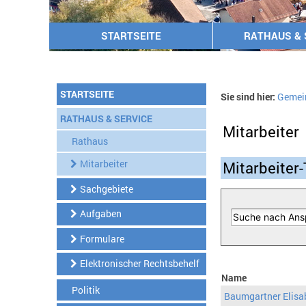
STARTSEITE
RATHAUS & 
STARTSEITE
Sie sind hier:
Gemei
RATHAUS & SERVICE
Mitarbeiter
Rathaus
Mitarbeiter
Mitarbeiter-
Sachgebiete
Aufgaben
Formulare
Elektronischer Rechtsbehelf
Name
Politik
Baumgartner Elisa