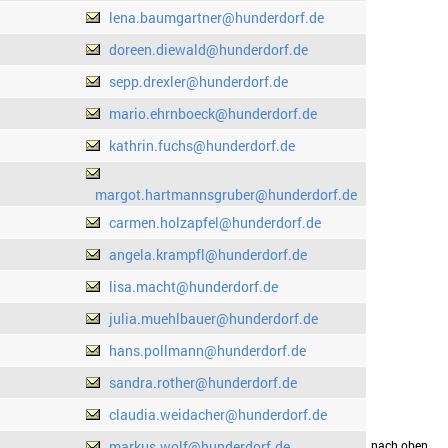
lena.baumgartner@hunderdorf.de
doreen.diewald@hunderdorf.de
sepp.drexler@hunderdorf.de
mario.ehrnboeck@hunderdorf.de
kathrin.fuchs@hunderdorf.de
margot.hartmannsgruber@hunderdorf.de
carmen.holzapfel@hunderdorf.de
angela.krampfl@hunderdorf.de
lisa.macht@hunderdorf.de
julia.muehlbauer@hunderdorf.de
hans.pollmann@hunderdorf.de
sandra.rother@hunderdorf.de
claudia.weidacher@hunderdorf.de
markus.wolf@hunderdorf.de
drucken
nach oben