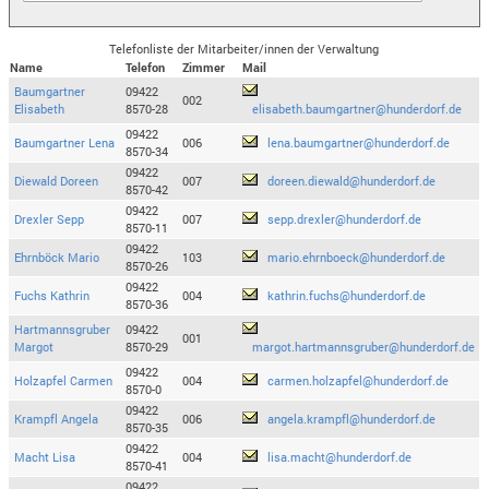
Telefonliste der Mitarbeiter/innen der Verwaltung
Name
Telefon
Zimmer
Mail
Baumgartner
09422
002
Elisabeth
8570-28
elisabeth.baumgartner@hunderdorf.de
09422
Baumgartner Lena
006
lena.baumgartner@hunderdorf.de
8570-34
09422
Diewald Doreen
007
doreen.diewald@hunderdorf.de
8570-42
09422
Drexler Sepp
007
sepp.drexler@hunderdorf.de
8570-11
09422
Ehrnböck Mario
103
mario.ehrnboeck@hunderdorf.de
8570-26
09422
Fuchs Kathrin
004
kathrin.fuchs@hunderdorf.de
8570-36
Hartmannsgruber
09422
001
Margot
8570-29
margot.hartmannsgruber@hunderdorf.de
09422
Holzapfel Carmen
004
carmen.holzapfel@hunderdorf.de
8570-0
09422
Krampfl Angela
006
angela.krampfl@hunderdorf.de
8570-35
09422
Macht Lisa
004
lisa.macht@hunderdorf.de
8570-41
09422