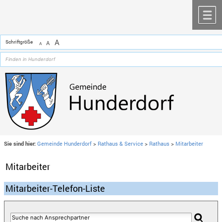
Zum Inhalt
,
zur Navigation
oder
zur Startseite
springen.
chließen
M
A
Schriftgröße
A
A
Sie sind hier:
Gemeinde Hunderdorf
>
Rathaus & Service
>
Rathaus
>
Mitarbeiter
Mitarbeiter
Mitarbeiter-Telefon-Liste