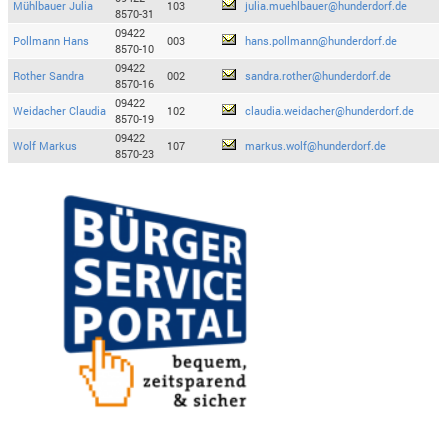
Mühlbauer Julia
103
julia.muehlbauer@hunderdorf.de
8570-31
09422
Pollmann Hans
003
hans.pollmann@hunderdorf.de
8570-10
09422
Rother Sandra
002
sandra.rother@hunderdorf.de
8570-16
09422
Weidacher Claudia
102
claudia.weidacher@hunderdorf.de
8570-19
09422
Wolf Markus
107
markus.wolf@hunderdorf.de
8570-23