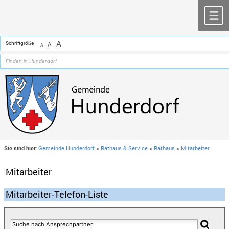
Zum Inhalt
,
zur Navigation
oder
zur Startseite
springen.
chließen
M
A
Schriftgröße
A
A
Sie sind hier:
Gemeinde Hunderdorf
>
Rathaus & Service
>
Rathaus
>
Mitarbeiter
Mitarbeiter
Mitarbeiter-Telefon-Liste