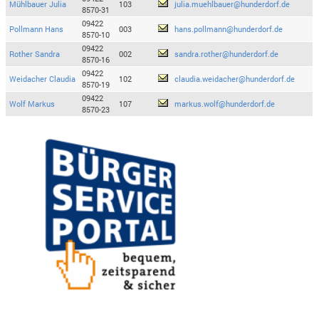
Mühlbauer Julia
103
julia.muehlbauer@hunderdorf.de
8570-31
09422
Pollmann Hans
003
hans.pollmann@hunderdorf.de
8570-10
09422
Rother Sandra
002
sandra.rother@hunderdorf.de
8570-16
09422
Weidacher Claudia
102
claudia.weidacher@hunderdorf.de
8570-19
09422
Wolf Markus
107
markus.wolf@hunderdorf.de
8570-23