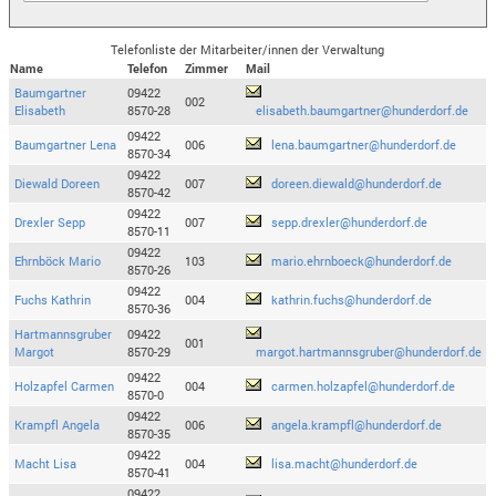
Telefonliste der Mitarbeiter/innen der Verwaltung
Name
Telefon
Zimmer
Mail
Baumgartner
09422
002
Elisabeth
8570-28
elisabeth.baumgartner@hunderdorf.de
09422
Baumgartner Lena
006
lena.baumgartner@hunderdorf.de
8570-34
09422
Diewald Doreen
007
doreen.diewald@hunderdorf.de
8570-42
09422
Drexler Sepp
007
sepp.drexler@hunderdorf.de
8570-11
09422
Ehrnböck Mario
103
mario.ehrnboeck@hunderdorf.de
8570-26
09422
Fuchs Kathrin
004
kathrin.fuchs@hunderdorf.de
8570-36
Hartmannsgruber
09422
001
Margot
8570-29
margot.hartmannsgruber@hunderdorf.de
09422
Holzapfel Carmen
004
carmen.holzapfel@hunderdorf.de
8570-0
09422
Krampfl Angela
006
angela.krampfl@hunderdorf.de
8570-35
09422
Macht Lisa
004
lisa.macht@hunderdorf.de
8570-41
09422