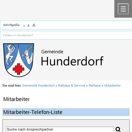
Zum Inhalt
,
zur Navigation
oder
zur Startseite
springen.
chließen
M
A
Schriftgröße
A
A
Sie sind hier:
Gemeinde Hunderdorf
>
Rathaus & Service
>
Rathaus
>
Mitarbeiter
Mitarbeiter
Mitarbeiter-Telefon-Liste