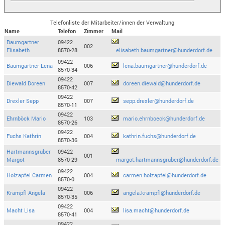
Telefonliste der Mitarbeiter/innen der Verwaltung
Name
Telefon
Zimmer
Mail
Baumgartner
09422
002
Elisabeth
8570-28
elisabeth.baumgartner@hunderdorf.de
09422
Baumgartner Lena
006
lena.baumgartner@hunderdorf.de
8570-34
09422
Diewald Doreen
007
doreen.diewald@hunderdorf.de
8570-42
09422
Drexler Sepp
007
sepp.drexler@hunderdorf.de
8570-11
09422
Ehrnböck Mario
103
mario.ehrnboeck@hunderdorf.de
8570-26
09422
Fuchs Kathrin
004
kathrin.fuchs@hunderdorf.de
8570-36
Hartmannsgruber
09422
001
Margot
8570-29
margot.hartmannsgruber@hunderdorf.de
09422
Holzapfel Carmen
004
carmen.holzapfel@hunderdorf.de
8570-0
09422
Krampfl Angela
006
angela.krampfl@hunderdorf.de
8570-35
09422
Macht Lisa
004
lisa.macht@hunderdorf.de
8570-41
09422