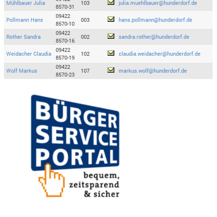
Mühlbauer Julia
103
julia.muehlbauer@hunderdorf.de
8570-31
09422
Pollmann Hans
003
hans.pollmann@hunderdorf.de
8570-10
09422
Rother Sandra
002
sandra.rother@hunderdorf.de
8570-16
09422
Weidacher Claudia
102
claudia.weidacher@hunderdorf.de
8570-19
09422
Wolf Markus
107
markus.wolf@hunderdorf.de
8570-23