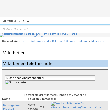
Zum Inhalt
,
zur Navigation
oder
zur Startseite
springen.
A
Schriftgröße
A
A
Sie sind hier:
Gemeinde Hunderdorf
>
Rathaus & Service
>
Rathaus
>
Mitarbeiter
Mitarbeiter
Mitarbeiter-Telefon-Liste
Telefonliste der Mitarbeiter/innen der Verwaltung
Name
Telefon
Zimmer
Mail
Baumgartner
09422
002
Elisabeth
8570-28