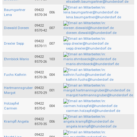
elisabeth.baumgartner@hunderdorf.de
Baumgartner
09422
006
Lena
8570-34
lena.baumgartner@hunderdorf.de
09422
Diewald Doreen
007
8570-42
doreen.diewald@hunderdorf.de
09422
Drexler Sepp
007
8570-11
sepp.drexler@hunderdorf.de
09422
Ehrnböck Mario
103
8570-26
mario.ehrnboeck@hunderdorf.de
09422
Fuchs Kathrin
004
8570-36
kathrin.fuchs@hunderdorf.de
Hartmannsgruber
09422
001
Margot
8570-29
margot.hartmannsgruber@hunderdorf.de
Holzapfel
09422
004
Carmen
8570-0
carmen.holzapfel@hunderdorf.de
09422
Krampfl Angela
006
8570-35
angela.krampfl@hunderdorf.de
09422