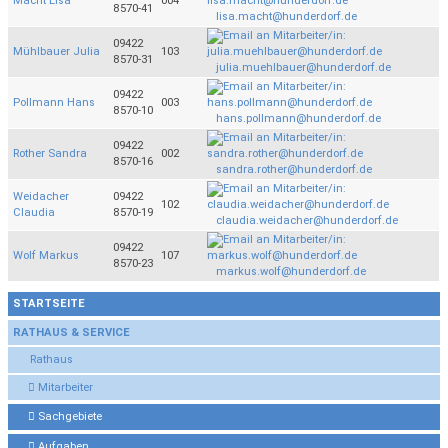
Macht Lisa
004
8570-41
lisa.macht@hunderdorf.de
09422
Mühlbauer Julia
103
8570-31
julia.muehlbauer@hunderdorf.de
09422
Pollmann Hans
003
8570-10
hans.pollmann@hunderdorf.de
09422
Rother Sandra
002
8570-16
sandra.rother@hunderdorf.de
Weidacher
09422
102
Claudia
8570-19
claudia.weidacher@hunderdorf.de
09422
Wolf Markus
107
8570-23
markus.wolf@hunderdorf.de
STARTSEITE
RATHAUS & SERVICE
Rathaus
Mitarbeiter
Sachgebiete
Aufgaben