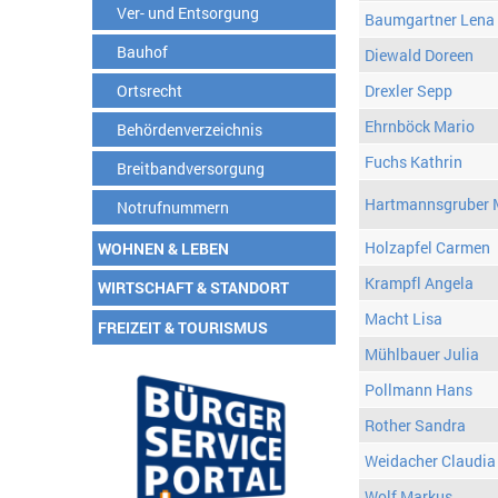
Ver- und Entsorgung
Baumgartner Lena
Bauhof
Diewald Doreen
Ortsrecht
Drexler Sepp
Ehrnböck Mario
Behördenverzeichnis
Fuchs Kathrin
Breitbandversorgung
Hartmannsgruber 
Notrufnummern
Holzapfel Carmen
WOHNEN & LEBEN
Krampfl Angela
WIRTSCHAFT & STANDORT
Macht Lisa
FREIZEIT & TOURISMUS
Mühlbauer Julia
Pollmann Hans
Rother Sandra
Weidacher Claudia
Wolf Markus