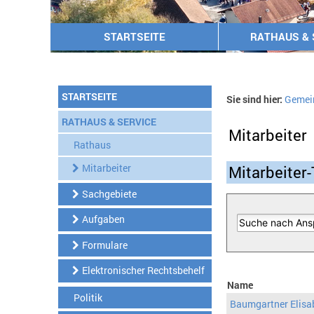
STARTSEITE
RATHAUS & 
STARTSEITE
Sie sind hier:
Gemei
RATHAUS & SERVICE
Mitarbeiter
Rathaus
Mitarbeiter
Mitarbeiter-
Sachgebiete
Aufgaben
Formulare
Elektronischer Rechtsbehelf
Name
Politik
Baumgartner Elisa