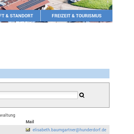
FT & STANDORT
FREIZEIT & TOURISMUS
erwaltung
Mail
elisabeth.baumgartner@hunderdorf.de