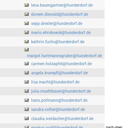
lena.baumgartner@hunderdorf.de
doreen.diewald@hunderdorf.de
sepp.drexler@hunderdorf.de
mario.ehrnboeck@hunderdorf.de
kathrin.fuchs@hunderdorf.de
margot.hartmannsgruber@hunderdorf.de
carmen.holzapfel@hunderdorf.de
angela.krampfl@hunderdorf.de
lisa.macht@hunderdorf.de
julia.muehlbauer@hunderdorf.de
hans.pollmann@hunderdorf.de
sandra.rother@hunderdorf.de
claudia.weidacher@hunderdorf.de
markus.wolf@hunderdorf.de
drucken
nach oben