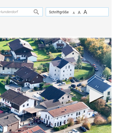
A
suchen
Schriftgröße
A
A