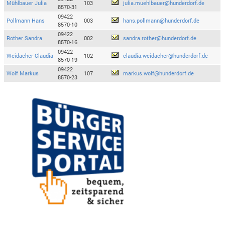
Mühlbauer Julia
103
julia.muehlbauer@hunderdorf.de
8570-31
09422
Pollmann Hans
003
hans.pollmann@hunderdorf.de
8570-10
09422
Rother Sandra
002
sandra.rother@hunderdorf.de
8570-16
09422
Weidacher Claudia
102
claudia.weidacher@hunderdorf.de
8570-19
09422
Wolf Markus
107
markus.wolf@hunderdorf.de
8570-23