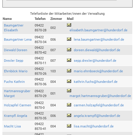
Telefonliste der Mitarbeiter/innen der Verwaltung
Name
Telefon
Zimmer
Mail
Baumgartner
09422
002
Elisabeth
8570-28
elisabeth.baumgartner@hunderdorf.de
09422
Baumgartner Lena
006
lena.baumgartner@hunderdorf.de
8570-34
09422
Diewald Doreen
007
doreen.diewald@hunderdorf.de
8570-42
09422
Drexler Sepp
007
sepp.drexler@hunderdorf.de
8570-11
09422
Ehrnböck Mario
103
mario.ehrnboeck@hunderdorf.de
8570-26
09422
Fuchs Kathrin
004
kathrin.fuchs@hunderdorf.de
8570-36
Hartmannsgruber
09422
001
Margot
8570-29
margot.hartmannsgruber@hunderdorf.de
09422
Holzapfel Carmen
004
carmen.holzapfel@hunderdorf.de
8570-0
09422
Krampfl Angela
006
angela.krampfl@hunderdorf.de
8570-35
09422
Macht Lisa
004
lisa.macht@hunderdorf.de
8570-41
09422