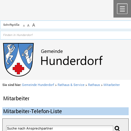
Zum Inhalt
,
zur Navigation
oder
zur Startseite
springen.
chließen
M
A
Schriftgröße
A
A
Sie sind hier:
Gemeinde Hunderdorf
>
Rathaus & Service
>
Rathaus
>
Mitarbeiter
Mitarbeiter
Mitarbeiter-Telefon-Liste