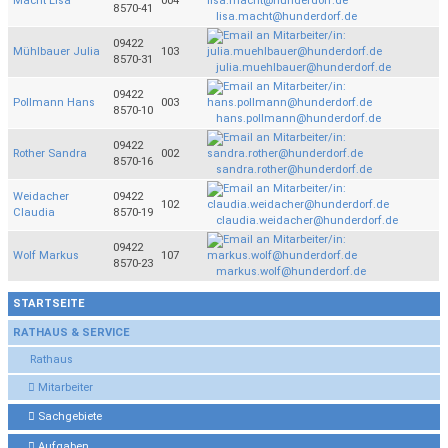
Macht Lisa
004
8570-41
lisa.macht@hunderdorf.de
09422
Mühlbauer Julia
103
8570-31
julia.muehlbauer@hunderdorf.de
09422
Pollmann Hans
003
8570-10
hans.pollmann@hunderdorf.de
09422
Rother Sandra
002
8570-16
sandra.rother@hunderdorf.de
Weidacher
09422
102
Claudia
8570-19
claudia.weidacher@hunderdorf.de
09422
Wolf Markus
107
8570-23
markus.wolf@hunderdorf.de
STARTSEITE
RATHAUS & SERVICE
Rathaus
Mitarbeiter
Sachgebiete
Aufgaben