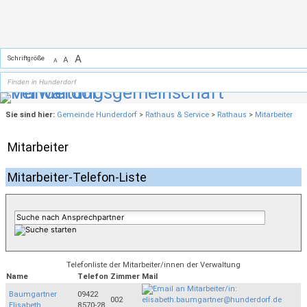
Zum Inhalt
,
zur Navigation
oder
zur Startseite
springen.
A
Schriftgröße
A
A
Sie sind hier:
Gemeinde Hunderdorf
>
Rathaus & Service
>
Rathaus
>
Mitarbeiter
Mitarbeiter
Mitarbeiter-Telefon-Liste
Telefonliste der Mitarbeiter/innen der Verwaltung
Name
Telefon
Zimmer
Mail
Baumgartner
09422
002
Elisabeth
8570-28