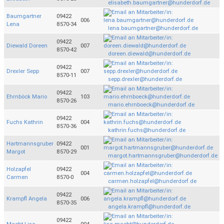
elisabeth.baumgartner@hunderdorf.de
Baumgartner
09422
006
Lena
8570-34
lena.baumgartner@hunderdorf.de
09422
Diewald Doreen
007
8570-42
doreen.diewald@hunderdorf.de
09422
Drexler Sepp
007
8570-11
sepp.drexler@hunderdorf.de
09422
Ehrnböck Mario
103
8570-26
mario.ehrnboeck@hunderdorf.de
09422
Fuchs Kathrin
004
8570-36
kathrin.fuchs@hunderdorf.de
Hartmannsgruber
09422
001
Margot
8570-29
margot.hartmannsgruber@hunderdorf.de
Holzapfel
09422
004
Carmen
8570-0
carmen.holzapfel@hunderdorf.de
09422
Krampfl Angela
006
8570-35
angela.krampfl@hunderdorf.de
09422