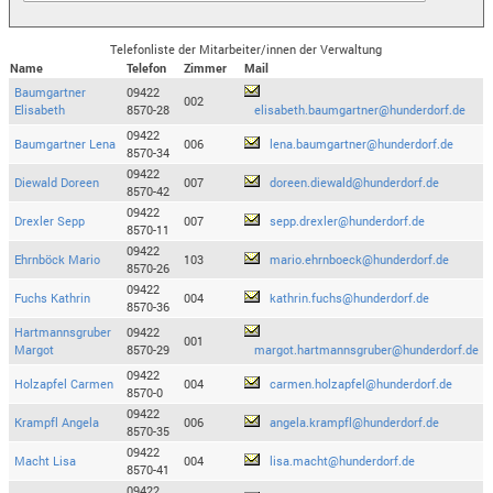
Telefonliste der Mitarbeiter/innen der Verwaltung
Name
Telefon
Zimmer
Mail
Baumgartner
09422
002
Elisabeth
8570-28
elisabeth.baumgartner@hunderdorf.de
09422
Baumgartner Lena
006
lena.baumgartner@hunderdorf.de
8570-34
09422
Diewald Doreen
007
doreen.diewald@hunderdorf.de
8570-42
09422
Drexler Sepp
007
sepp.drexler@hunderdorf.de
8570-11
09422
Ehrnböck Mario
103
mario.ehrnboeck@hunderdorf.de
8570-26
09422
Fuchs Kathrin
004
kathrin.fuchs@hunderdorf.de
8570-36
Hartmannsgruber
09422
001
Margot
8570-29
margot.hartmannsgruber@hunderdorf.de
09422
Holzapfel Carmen
004
carmen.holzapfel@hunderdorf.de
8570-0
09422
Krampfl Angela
006
angela.krampfl@hunderdorf.de
8570-35
09422
Macht Lisa
004
lisa.macht@hunderdorf.de
8570-41
09422