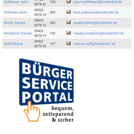
Mühlbauer Julia
103
julia.muehlbauer@hunderdorf.de
8570-31
09422
Pollmann Hans
003
hans.pollmann@hunderdorf.de
8570-10
09422
Rother Sandra
002
sandra.rother@hunderdorf.de
8570-16
09422
Weidacher Claudia
102
claudia.weidacher@hunderdorf.de
8570-19
09422
Wolf Markus
107
markus.wolf@hunderdorf.de
8570-23