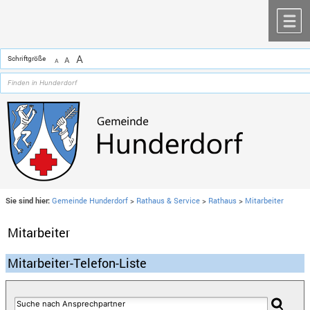
Zum Inhalt
,
zur Navigation
oder
zur Startseite
springen.
chließen
M
A
Schriftgröße
A
A
Sie sind hier:
Gemeinde Hunderdorf
>
Rathaus & Service
>
Rathaus
>
Mitarbeiter
Mitarbeiter
Mitarbeiter-Telefon-Liste