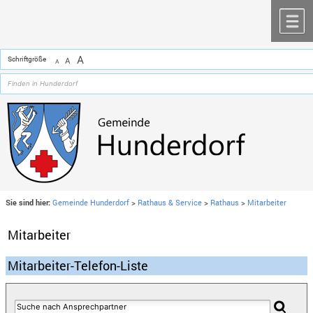
Zum Inhalt
,
zur Navigation
oder
zur Startseite
springen.
chließen
M
A
Schriftgröße
A
A
Sie sind hier:
Gemeinde Hunderdorf
>
Rathaus & Service
>
Rathaus
>
Mitarbeiter
Mitarbeiter
Mitarbeiter-Telefon-Liste