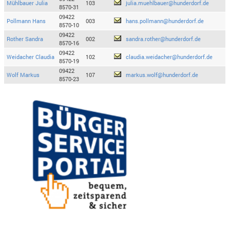
Mühlbauer Julia
103
julia.muehlbauer@hunderdorf.de
8570-31
09422
Pollmann Hans
003
hans.pollmann@hunderdorf.de
8570-10
09422
Rother Sandra
002
sandra.rother@hunderdorf.de
8570-16
09422
Weidacher Claudia
102
claudia.weidacher@hunderdorf.de
8570-19
09422
Wolf Markus
107
markus.wolf@hunderdorf.de
8570-23