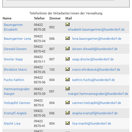
Telefonliste der Mitarbeiter/innen der Verwaltung
Name
Telefon
Zimmer
Mail
Baumgartner
09422
002
Elisabeth
8570-28
elisabeth.baumgartner@hunderdorf.de
09422
Baumgartner Lena
006
lena.baumgartner@hunderdorf.de
8570-34
09422
Diewald Doreen
007
doreen.diewald@hunderdorf.de
8570-42
09422
Drexler Sepp
007
sepp.drexler@hunderdorf.de
8570-11
09422
Ehrnböck Mario
103
mario.ehrnboeck@hunderdorf.de
8570-26
09422
Fuchs Kathrin
004
kathrin.fuchs@hunderdorf.de
8570-36
Hartmannsgruber
09422
001
Margot
8570-29
margot.hartmannsgruber@hunderdorf.de
09422
Holzapfel Carmen
004
carmen.holzapfel@hunderdorf.de
8570-0
09422
Krampfl Angela
006
angela.krampfl@hunderdorf.de
8570-35
09422
Macht Lisa
004
lisa.macht@hunderdorf.de
8570-41
09422