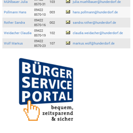
Mühlbauer Julia
103
julia.muehlbauer@hunderdorf.de
8570-31
09422
Pollmann Hans
003
hans.pollmann@hunderdorf.de
8570-10
09422
Rother Sandra
002
sandra.rother@hunderdorf.de
8570-16
09422
Weidacher Claudia
102
claudia.weidacher@hunderdorf.de
8570-19
09422
Wolf Markus
107
markus.wolf@hunderdorf.de
8570-23