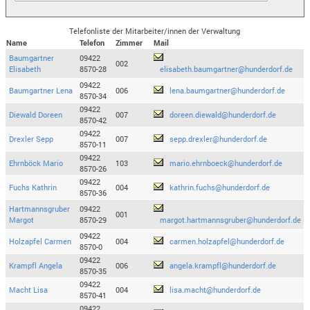
Telefonliste der Mitarbeiter/innen der Verwaltung
Name
Telefon
Zimmer
Mail
Baumgartner
09422
002
Elisabeth
8570-28
elisabeth.baumgartner@hunderdorf.de
09422
Baumgartner Lena
006
lena.baumgartner@hunderdorf.de
8570-34
09422
Diewald Doreen
007
doreen.diewald@hunderdorf.de
8570-42
09422
Drexler Sepp
007
sepp.drexler@hunderdorf.de
8570-11
09422
Ehrnböck Mario
103
mario.ehrnboeck@hunderdorf.de
8570-26
09422
Fuchs Kathrin
004
kathrin.fuchs@hunderdorf.de
8570-36
Hartmannsgruber
09422
001
Margot
8570-29
margot.hartmannsgruber@hunderdorf.de
09422
Holzapfel Carmen
004
carmen.holzapfel@hunderdorf.de
8570-0
09422
Krampfl Angela
006
angela.krampfl@hunderdorf.de
8570-35
09422
Macht Lisa
004
lisa.macht@hunderdorf.de
8570-41
09422