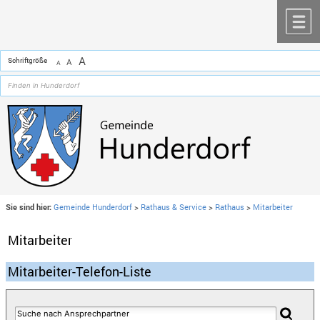
Zum Inhalt
,
zur Navigation
oder
zur Startseite
springen.
chließen
M
A
Schriftgröße
A
A
Sie sind hier:
Gemeinde Hunderdorf
>
Rathaus & Service
>
Rathaus
>
Mitarbeiter
Mitarbeiter
Mitarbeiter-Telefon-Liste