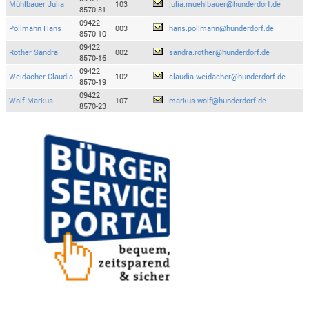
Mühlbauer Julia
103
julia.muehlbauer@hunderdorf.de
8570-31
09422
Pollmann Hans
003
hans.pollmann@hunderdorf.de
8570-10
09422
Rother Sandra
002
sandra.rother@hunderdorf.de
8570-16
09422
Weidacher Claudia
102
claudia.weidacher@hunderdorf.de
8570-19
09422
Wolf Markus
107
markus.wolf@hunderdorf.de
8570-23