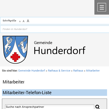
Zum Inhalt
,
zur Navigation
oder
zur Startseite
springen.
chließen
M
A
Schriftgröße
A
A
Sie sind hier:
Gemeinde Hunderdorf
>
Rathaus & Service
>
Rathaus
>
Mitarbeiter
Mitarbeiter
Mitarbeiter-Telefon-Liste