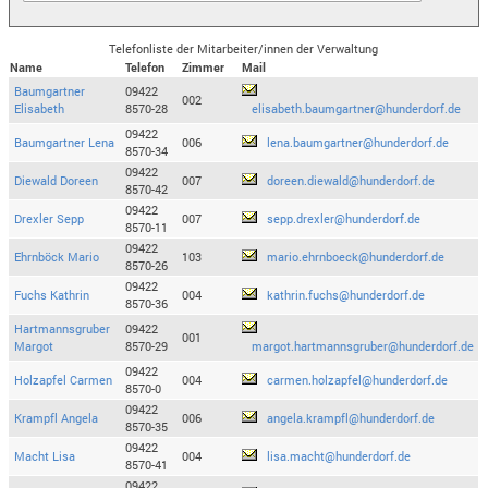
Telefonliste der Mitarbeiter/innen der Verwaltung
Name
Telefon
Zimmer
Mail
Baumgartner
09422
002
Elisabeth
8570-28
elisabeth.baumgartner@hunderdorf.de
09422
Baumgartner Lena
006
lena.baumgartner@hunderdorf.de
8570-34
09422
Diewald Doreen
007
doreen.diewald@hunderdorf.de
8570-42
09422
Drexler Sepp
007
sepp.drexler@hunderdorf.de
8570-11
09422
Ehrnböck Mario
103
mario.ehrnboeck@hunderdorf.de
8570-26
09422
Fuchs Kathrin
004
kathrin.fuchs@hunderdorf.de
8570-36
Hartmannsgruber
09422
001
Margot
8570-29
margot.hartmannsgruber@hunderdorf.de
09422
Holzapfel Carmen
004
carmen.holzapfel@hunderdorf.de
8570-0
09422
Krampfl Angela
006
angela.krampfl@hunderdorf.de
8570-35
09422
Macht Lisa
004
lisa.macht@hunderdorf.de
8570-41
09422