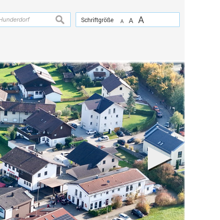
A
suchen
Schriftgröße
A
A