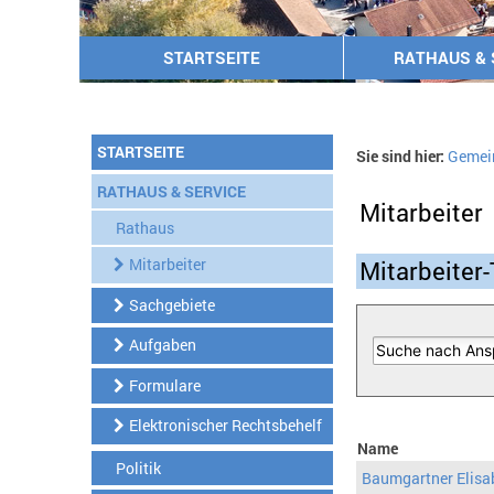
STARTSEITE
RATHAUS & 
STARTSEITE
Sie sind hier:
Gemei
RATHAUS & SERVICE
Mitarbeiter
Rathaus
Mitarbeiter
Mitarbeiter-
Sachgebiete
Aufgaben
Formulare
Elektronischer Rechtsbehelf
Name
Politik
Baumgartner Elisa