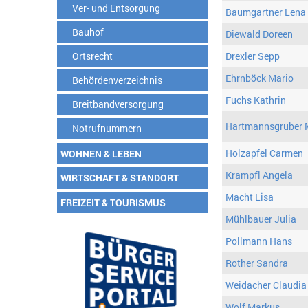
Ver- und Entsorgung
Baumgartner Lena
Bauhof
Diewald Doreen
Ortsrecht
Drexler Sepp
Ehrnböck Mario
Behördenverzeichnis
Fuchs Kathrin
Breitbandversorgung
Hartmannsgruber 
Notrufnummern
Holzapfel Carmen
WOHNEN & LEBEN
Krampfl Angela
WIRTSCHAFT & STANDORT
Macht Lisa
FREIZEIT & TOURISMUS
Mühlbauer Julia
Pollmann Hans
Rother Sandra
Weidacher Claudia
Wolf Markus