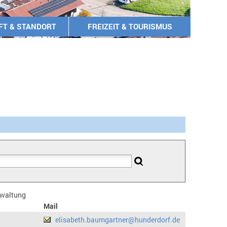
FT & STANDORT
FREIZEIT & TOURISMUS
erwaltung
Mail
elisabeth.baumgartner@hunderdorf.de