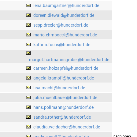
lena.baumgartner@hunderdorf.de
doreen.diewald@hunderdorf.de
sepp.drexler@hunderdorf.de
mario.ehrnboeck@hunderdorf.de
kathrin.fuchs@hunderdorf.de
margot.hartmannsgruber@hunderdorf.de
carmen.holzapfel@hunderdorf.de
angela.krampfl@hunderdorf.de
lisa.macht@hunderdorf.de
julia.muehlbauer@hunderdorf.de
hans.pollmann@hunderdorf.de
sandra.rother@hunderdorf.de
claudia.weidacher@hunderdorf.de
markus.wolf@hunderdorf.de
drucken
nach oben