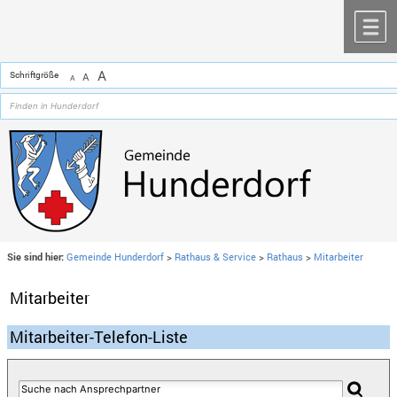
Zum Inhalt
,
zur Navigation
oder
zur Startseite
springen.
chließen
M
A
Schriftgröße
A
A
Sie sind hier:
Gemeinde Hunderdorf
>
Rathaus & Service
>
Rathaus
>
Mitarbeiter
Mitarbeiter
Mitarbeiter-Telefon-Liste