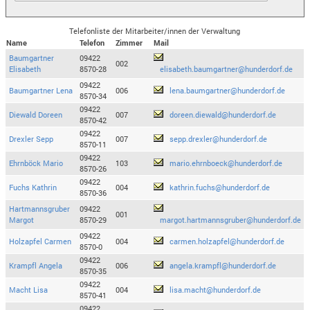
Telefonliste der Mitarbeiter/innen der Verwaltung
Name
Telefon
Zimmer
Mail
Baumgartner
09422
002
Elisabeth
8570-28
elisabeth.baumgartner@hunderdorf.de
09422
Baumgartner Lena
006
lena.baumgartner@hunderdorf.de
8570-34
09422
Diewald Doreen
007
doreen.diewald@hunderdorf.de
8570-42
09422
Drexler Sepp
007
sepp.drexler@hunderdorf.de
8570-11
09422
Ehrnböck Mario
103
mario.ehrnboeck@hunderdorf.de
8570-26
09422
Fuchs Kathrin
004
kathrin.fuchs@hunderdorf.de
8570-36
Hartmannsgruber
09422
001
Margot
8570-29
margot.hartmannsgruber@hunderdorf.de
09422
Holzapfel Carmen
004
carmen.holzapfel@hunderdorf.de
8570-0
09422
Krampfl Angela
006
angela.krampfl@hunderdorf.de
8570-35
09422
Macht Lisa
004
lisa.macht@hunderdorf.de
8570-41
09422