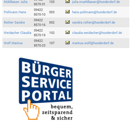
Mühlbauer Julia
103
julia.muehlbauer@hunderdorf.de
8570-31
09422
Pollmann Hans
003
hans.pollmann@hunderdorf.de
8570-10
09422
Rother Sandra
002
sandra.rother@hunderdorf.de
8570-16
09422
Weidacher Claudia
102
claudia.weidacher@hunderdorf.de
8570-19
09422
Wolf Markus
107
markus.wolf@hunderdorf.de
8570-23