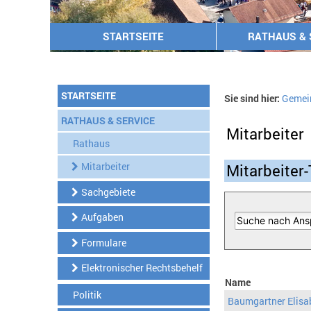
STARTSEITE
RATHAUS & 
STARTSEITE
Sie sind hier:
Gemei
RATHAUS & SERVICE
Mitarbeiter
Rathaus
Mitarbeiter
Mitarbeiter-
Sachgebiete
Aufgaben
Formulare
Elektronischer Rechtsbehelf
Name
Politik
Baumgartner Elisa