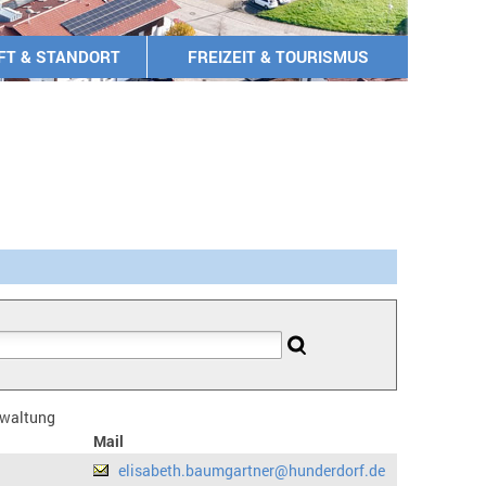
FT & STANDORT
FREIZEIT & TOURISMUS
erwaltung
Mail
elisabeth.baumgartner@hunderdorf.de