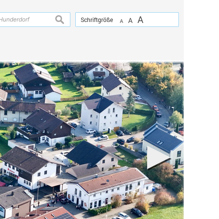
A
suchen
Schriftgröße
A
A