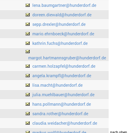
lena.baumgartner@hunderdorf.de
doreen.diewald@hunderdorf.de
sepp.drexler@hunderdorf.de
mario.ehrnboeck@hunderdorf.de
kathrin.fuchs@hunderdorf.de
margot.hartmannsgruber@hunderdorf.de
carmen.holzapfel@hunderdorf.de
angela.krampfl@hunderdorf.de
lisa.macht@hunderdorf.de
julia.muehlbauer@hunderdorf.de
hans.pollmann@hunderdorf.de
sandra.rother@hunderdorf.de
claudia.weidacher@hunderdorf.de
markus.wolf@hunderdorf.de
drucken
nach oben