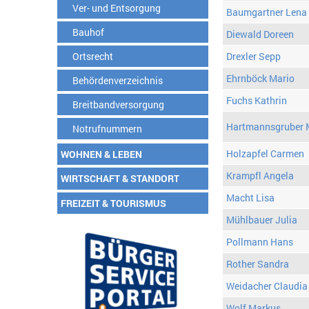
Ver- und Entsorgung
Baumgartner Lena
Bauhof
Diewald Doreen
Ortsrecht
Drexler Sepp
Ehrnböck Mario
Behördenverzeichnis
Fuchs Kathrin
Breitbandversorgung
Hartmannsgruber 
Notrufnummern
Holzapfel Carmen
WOHNEN & LEBEN
Krampfl Angela
WIRTSCHAFT & STANDORT
Macht Lisa
FREIZEIT & TOURISMUS
Mühlbauer Julia
Pollmann Hans
Rother Sandra
Weidacher Claudia
Wolf Markus