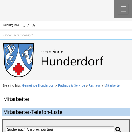
Zum Inhalt
,
zur Navigation
oder
zur Startseite
springen.
chließen
M
A
Schriftgröße
A
A
Sie sind hier:
Gemeinde Hunderdorf
>
Rathaus & Service
>
Rathaus
>
Mitarbeiter
Mitarbeiter
Mitarbeiter-Telefon-Liste