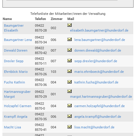
Telefonliste der Mitarbeiter/innen der Verwaltung
Name
Telefon
Zimmer
Mail
Baumgartner
09422
002
Elisabeth
8570-28
elisabeth.baumgartner@hunderdorf.de
09422
Baumgartner Lena
006
lena.baumgartner@hunderdorf.de
8570-34
09422
Diewald Doreen
007
doreen.diewald@hunderdorf.de
8570-42
09422
Drexler Sepp
007
sepp.drexler@hunderdorf.de
8570-11
09422
Ehrnböck Mario
103
mario.ehrnboeck@hunderdorf.de
8570-26
09422
Fuchs Kathrin
004
kathrin.fuchs@hunderdorf.de
8570-36
Hartmannsgruber
09422
001
Margot
8570-29
margot.hartmannsgruber@hunderdorf.de
09422
Holzapfel Carmen
004
carmen.holzapfel@hunderdorf.de
8570-0
09422
Krampfl Angela
006
angela.krampfl@hunderdorf.de
8570-35
09422
Macht Lisa
004
lisa.macht@hunderdorf.de
8570-41
09422