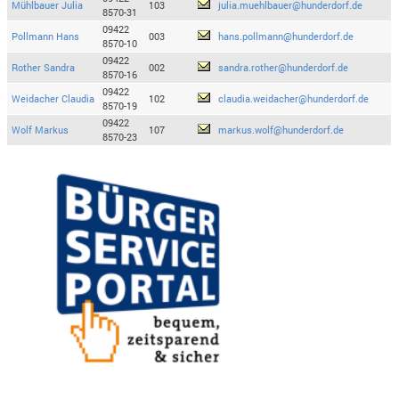
Mühlbauer Julia
103
julia.muehlbauer@hunderdorf.de
8570-31
09422
Pollmann Hans
003
hans.pollmann@hunderdorf.de
8570-10
09422
Rother Sandra
002
sandra.rother@hunderdorf.de
8570-16
09422
Weidacher Claudia
102
claudia.weidacher@hunderdorf.de
8570-19
09422
Wolf Markus
107
markus.wolf@hunderdorf.de
8570-23