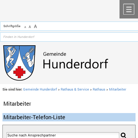
Zum Inhalt
,
zur Navigation
oder
zur Startseite
springen.
chließen
M
A
Schriftgröße
A
A
Sie sind hier:
Gemeinde Hunderdorf
>
Rathaus & Service
>
Rathaus
>
Mitarbeiter
Mitarbeiter
Mitarbeiter-Telefon-Liste