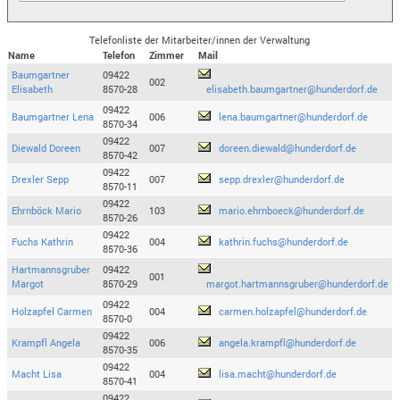
Telefonliste der Mitarbeiter/innen der Verwaltung
Name
Telefon
Zimmer
Mail
Baumgartner
09422
002
Elisabeth
8570-28
elisabeth.baumgartner@hunderdorf.de
09422
Baumgartner Lena
006
lena.baumgartner@hunderdorf.de
8570-34
09422
Diewald Doreen
007
doreen.diewald@hunderdorf.de
8570-42
09422
Drexler Sepp
007
sepp.drexler@hunderdorf.de
8570-11
09422
Ehrnböck Mario
103
mario.ehrnboeck@hunderdorf.de
8570-26
09422
Fuchs Kathrin
004
kathrin.fuchs@hunderdorf.de
8570-36
Hartmannsgruber
09422
001
Margot
8570-29
margot.hartmannsgruber@hunderdorf.de
09422
Holzapfel Carmen
004
carmen.holzapfel@hunderdorf.de
8570-0
09422
Krampfl Angela
006
angela.krampfl@hunderdorf.de
8570-35
09422
Macht Lisa
004
lisa.macht@hunderdorf.de
8570-41
09422