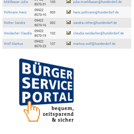
Mühlbauer Julia
103
julia.muehlbauer@hunderdorf.de
8570-31
09422
Pollmann Hans
003
hans.pollmann@hunderdorf.de
8570-10
09422
Rother Sandra
002
sandra.rother@hunderdorf.de
8570-16
09422
Weidacher Claudia
102
claudia.weidacher@hunderdorf.de
8570-19
09422
Wolf Markus
107
markus.wolf@hunderdorf.de
8570-23