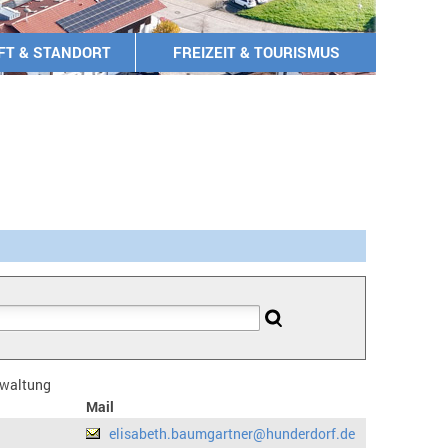
FT & STANDORT
FREIZEIT & TOURISMUS
erwaltung
Mail
elisabeth.baumgartner@hunderdorf.de