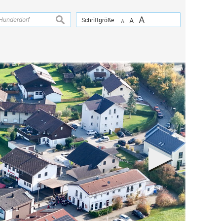
A
suchen
Schriftgröße
A
A