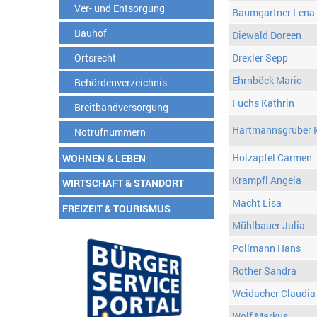
Ver- und Entsorgung
Baumgartner Lena
Bauhof
Diewald Doreen
Ortsrecht
Drexler Sepp
Ehrnböck Mario
Behördenverzeichnis
Fuchs Kathrin
Breitbandversorgung
Hartmannsgruber 
Notrufnummern
Holzapfel Carmen
WOHNEN & LEBEN
Krampfl Angela
WIRTSCHAFT & STANDORT
Macht Lisa
FREIZEIT & TOURISMUS
Mühlbauer Julia
Pollmann Hans
Rother Sandra
Weidacher Claudia
Wolf Markus