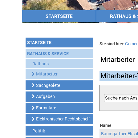
STARTSEITE
RATHAUS & 
STARTSEITE
Sie sind hier:
Gemei
RATHAUS & SERVICE
Mitarbeiter
Rathaus
Mitarbeiter
Mitarbeiter-
Sachgebiete
Aufgaben
Formulare
Elektronischer Rechtsbehelf
Name
Politik
Baumgartner Elisa