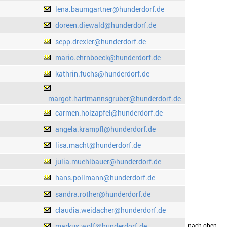
lena.baumgartner@hunderdorf.de
doreen.diewald@hunderdorf.de
sepp.drexler@hunderdorf.de
mario.ehrnboeck@hunderdorf.de
kathrin.fuchs@hunderdorf.de
margot.hartmannsgruber@hunderdorf.de
carmen.holzapfel@hunderdorf.de
angela.krampfl@hunderdorf.de
lisa.macht@hunderdorf.de
julia.muehlbauer@hunderdorf.de
hans.pollmann@hunderdorf.de
sandra.rother@hunderdorf.de
claudia.weidacher@hunderdorf.de
markus.wolf@hunderdorf.de
drucken
nach oben