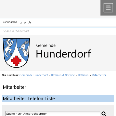
Zum Inhalt
,
zur Navigation
oder
zur Startseite
springen.
chließen
M
A
Schriftgröße
A
A
Sie sind hier:
Gemeinde Hunderdorf
>
Rathaus & Service
>
Rathaus
>
Mitarbeiter
Mitarbeiter
Mitarbeiter-Telefon-Liste