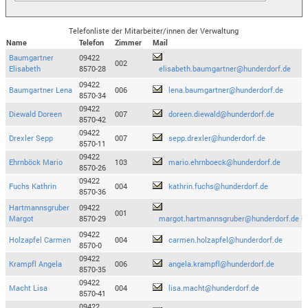
Telefonliste der Mitarbeiter/innen der Verwaltung
Name
Telefon
Zimmer
Mail
Baumgartner
09422
002
Elisabeth
8570-28
elisabeth.baumgartner@hunderdorf.de
09422
Baumgartner Lena
006
lena.baumgartner@hunderdorf.de
8570-34
09422
Diewald Doreen
007
doreen.diewald@hunderdorf.de
8570-42
09422
Drexler Sepp
007
sepp.drexler@hunderdorf.de
8570-11
09422
Ehrnböck Mario
103
mario.ehrnboeck@hunderdorf.de
8570-26
09422
Fuchs Kathrin
004
kathrin.fuchs@hunderdorf.de
8570-36
Hartmannsgruber
09422
001
Margot
8570-29
margot.hartmannsgruber@hunderdorf.de
09422
Holzapfel Carmen
004
carmen.holzapfel@hunderdorf.de
8570-0
09422
Krampfl Angela
006
angela.krampfl@hunderdorf.de
8570-35
09422
Macht Lisa
004
lisa.macht@hunderdorf.de
8570-41
09422