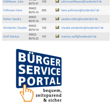
Mühlbauer Julia
103
julia.muehlbauer@hunderdorf.de
8570-31
09422
Pollmann Hans
003
hans.pollmann@hunderdorf.de
8570-10
09422
Rother Sandra
002
sandra.rother@hunderdorf.de
8570-16
09422
Weidacher Claudia
102
claudia.weidacher@hunderdorf.de
8570-19
09422
Wolf Markus
107
markus.wolf@hunderdorf.de
8570-23