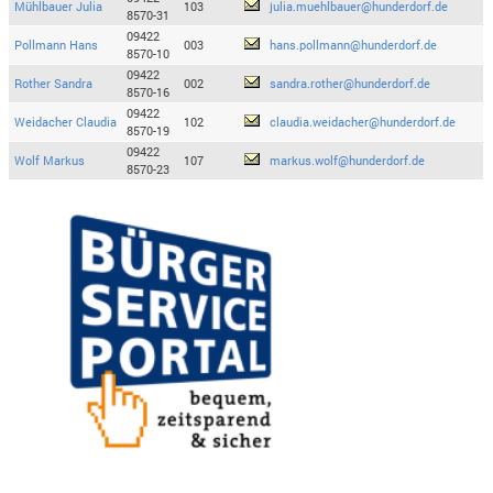
Mühlbauer Julia
103
julia.muehlbauer@hunderdorf.de
8570-31
09422
Pollmann Hans
003
hans.pollmann@hunderdorf.de
8570-10
09422
Rother Sandra
002
sandra.rother@hunderdorf.de
8570-16
09422
Weidacher Claudia
102
claudia.weidacher@hunderdorf.de
8570-19
09422
Wolf Markus
107
markus.wolf@hunderdorf.de
8570-23