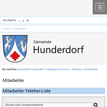
Zum Inhalt
,
zur Navigation
oder
zur Startseite
springen.
chließen
M
A
Schriftgröße
A
A
Sie sind hier:
Gemeinde Hunderdorf
>
Rathaus & Service
>
Rathaus
>
Mitarbeiter
Mitarbeiter
Mitarbeiter-Telefon-Liste