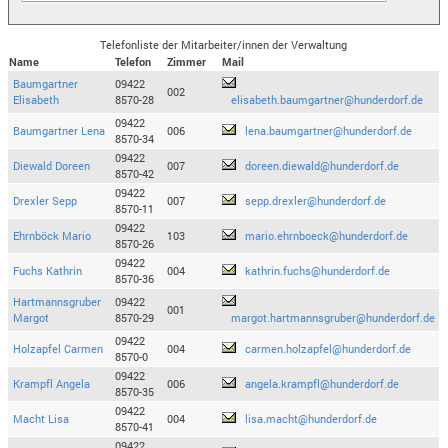
Telefonliste der Mitarbeiter/innen der Verwaltung
Name
Telefon
Zimmer
Mail
Baumgartner
09422
002
Elisabeth
8570-28
elisabeth.baumgartner@hunderdorf.de
09422
Baumgartner Lena
006
lena.baumgartner@hunderdorf.de
8570-34
09422
Diewald Doreen
007
doreen.diewald@hunderdorf.de
8570-42
09422
Drexler Sepp
007
sepp.drexler@hunderdorf.de
8570-11
09422
Ehrnböck Mario
103
mario.ehrnboeck@hunderdorf.de
8570-26
09422
Fuchs Kathrin
004
kathrin.fuchs@hunderdorf.de
8570-36
Hartmannsgruber
09422
001
Margot
8570-29
margot.hartmannsgruber@hunderdorf.de
09422
Holzapfel Carmen
004
carmen.holzapfel@hunderdorf.de
8570-0
09422
Krampfl Angela
006
angela.krampfl@hunderdorf.de
8570-35
09422
Macht Lisa
004
lisa.macht@hunderdorf.de
8570-41
09422