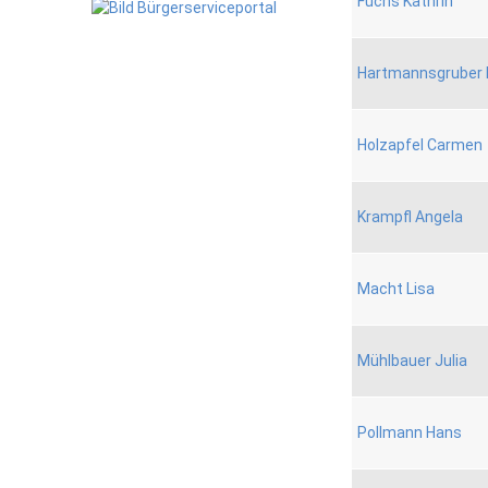
Fuchs Kathrin
Hartmannsgruber 
Holzapfel Carmen
Krampfl Angela
Macht Lisa
Mühlbauer Julia
Pollmann Hans