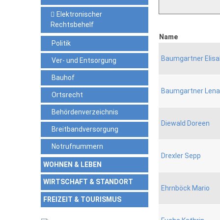
Elektronischer
Rechtsbehelf
Name
Politik
Baumgartner Elis
Ver- und Entsorgung
Bauhof
Baumgartner Lena
Ortsrecht
Behördenverzeichnis
Diewald Doreen
Breitbandversorgung
Notrufnummern
Drexler Sepp
WOHNEN & LEBEN
WIRTSCHAFT & STANDORT
Ehrnböck Mario
FREIZEIT & TOURISMUS