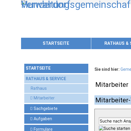
Zum Inhalt
,
zur Navigation
oder
zur Startseite
springen.
STARTSEITE
RATHAUS & 
STARTSEITE
Sie sind hier:
Geme
RATHAUS & SERVICE
Mitarbeiter
Rathaus
Mitarbeiter
Mitarbeiter-
Sachgebiete
Aufgaben
Formulare