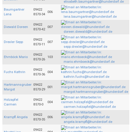
elisabeth.baumgartner@hunderdorf.de
Baumgartner
09422
006
Lena
8570-34
lena.baumgartner@hunderdorf.de
09422
Diewald Doreen
007
8570-42
doreen.diewald@hunderdorf.de
09422
Drexler Sepp
007
8570-11
sepp.drexler@hunderdorf.de
09422
Ehrnböck Mario
103
8570-26
mario.ehrnboeck@hunderdorf.de
09422
Fuchs Kathrin
004
8570-36
kathrin.fuchs@hunderdorf.de
Hartmannsgruber
09422
001
Margot
8570-29
margot.hartmannsgruber@hunderdorf.de
Holzapfel
09422
004
Carmen
8570-0
carmen.holzapfel@hunderdorf.de
09422
Krampfl Angela
006
8570-35
angela.krampfl@hunderdorf.de
09422