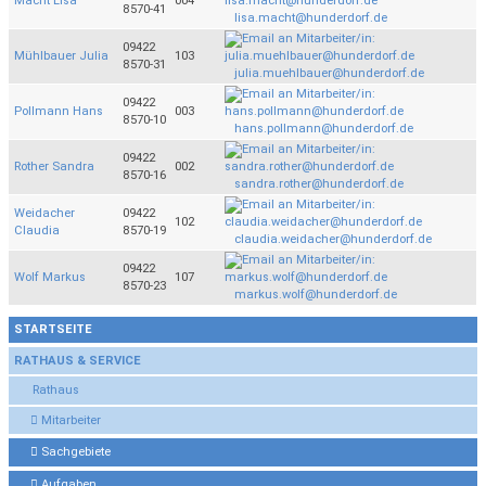
Macht Lisa
004
8570-41
lisa.macht@hunderdorf.de
09422
Mühlbauer Julia
103
8570-31
julia.muehlbauer@hunderdorf.de
09422
Pollmann Hans
003
8570-10
hans.pollmann@hunderdorf.de
09422
Rother Sandra
002
8570-16
sandra.rother@hunderdorf.de
Weidacher
09422
102
Claudia
8570-19
claudia.weidacher@hunderdorf.de
09422
Wolf Markus
107
8570-23
markus.wolf@hunderdorf.de
STARTSEITE
RATHAUS & SERVICE
Rathaus
Mitarbeiter
Sachgebiete
Aufgaben