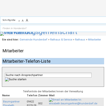
Zum Inhalt
,
zur Navigation
oder
zur Startseite
springen.
A
Schriftgröße
A
A
Sie sind hier:
Gemeinde Hunderdorf
>
Rathaus & Service
>
Rathaus
>
Mitarbeiter
Mitarbeiter
Mitarbeiter-Telefon-Liste
Telefonliste der Mitarbeiter/innen der Verwaltung
Name
Telefon
Zimmer
Mail
Baumgartner
09422
002
Elisabeth
8570-28