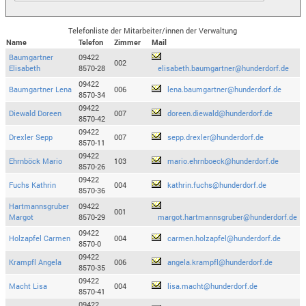
Telefonliste der Mitarbeiter/innen der Verwaltung
Name
Telefon
Zimmer
Mail
Baumgartner
09422
002
Elisabeth
8570-28
elisabeth.baumgartner@hunderdorf.de
09422
Baumgartner Lena
006
lena.baumgartner@hunderdorf.de
8570-34
09422
Diewald Doreen
007
doreen.diewald@hunderdorf.de
8570-42
09422
Drexler Sepp
007
sepp.drexler@hunderdorf.de
8570-11
09422
Ehrnböck Mario
103
mario.ehrnboeck@hunderdorf.de
8570-26
09422
Fuchs Kathrin
004
kathrin.fuchs@hunderdorf.de
8570-36
Hartmannsgruber
09422
001
Margot
8570-29
margot.hartmannsgruber@hunderdorf.de
09422
Holzapfel Carmen
004
carmen.holzapfel@hunderdorf.de
8570-0
09422
Krampfl Angela
006
angela.krampfl@hunderdorf.de
8570-35
09422
Macht Lisa
004
lisa.macht@hunderdorf.de
8570-41
09422