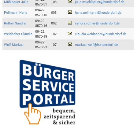
Mühlbauer Julia
103
julia.muehlbauer@hunderdorf.de
8570-31
09422
Pollmann Hans
003
hans.pollmann@hunderdorf.de
8570-10
09422
Rother Sandra
002
sandra.rother@hunderdorf.de
8570-16
09422
Weidacher Claudia
102
claudia.weidacher@hunderdorf.de
8570-19
09422
Wolf Markus
107
markus.wolf@hunderdorf.de
8570-23