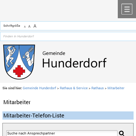
Zum Inhalt
,
zur Navigation
oder
zur Startseite
springen.
chließen
M
A
Schriftgröße
A
A
Sie sind hier:
Gemeinde Hunderdorf
>
Rathaus & Service
>
Rathaus
>
Mitarbeiter
Mitarbeiter
Mitarbeiter-Telefon-Liste