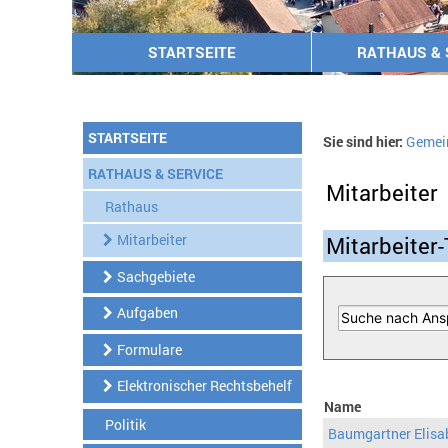
STARTSEITE
RATHAUS & 
STARTSEITE
Sie sind hier:
Gemei
RATHAUS & SERVICE
Mitarbeiter
Rathaus
Mitarbeiter
Mitarbeiter-
Sachgebiete
Aufgaben
Formulare
Elektronischer Rechtsbehelf
Name
Politik
Baumgartner Elisa