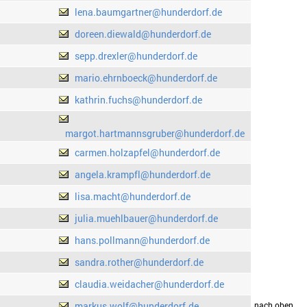
lena.baumgartner@hunderdorf.de
doreen.diewald@hunderdorf.de
sepp.drexler@hunderdorf.de
mario.ehrnboeck@hunderdorf.de
kathrin.fuchs@hunderdorf.de
margot.hartmannsgruber@hunderdorf.de
carmen.holzapfel@hunderdorf.de
angela.krampfl@hunderdorf.de
lisa.macht@hunderdorf.de
julia.muehlbauer@hunderdorf.de
hans.pollmann@hunderdorf.de
sandra.rother@hunderdorf.de
claudia.weidacher@hunderdorf.de
markus.wolf@hunderdorf.de
drucken
nach oben