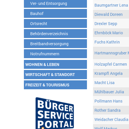
Ver- und Entsorgung
Baumgartner Lena
Bauhof
Diewald Doreen
Ortsrecht
Drexler Sepp
Ehrnböck Mario
Behördenverzeichnis
Fuchs Kathrin
Breitbandversorgung
Hartmannsgruber 
Notrufnummern
Holzapfel Carmen
WOHNEN & LEBEN
Krampfl Angela
WIRTSCHAFT & STANDORT
Macht Lisa
FREIZEIT & TOURISMUS
Mühlbauer Julia
Pollmann Hans
Rother Sandra
Weidacher Claudia
Wolf Markus