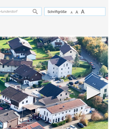
A
suchen
Schriftgröße
A
A