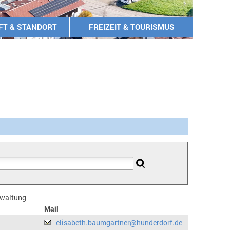
FT & STANDORT
FREIZEIT & TOURISMUS
erwaltung
Mail
elisabeth.baumgartner@hunderdorf.de