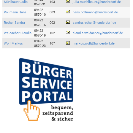
Mühlbauer Julia
103
julia.muehlbauer@hunderdorf.de
8570-31
09422
Pollmann Hans
003
hans.pollmann@hunderdorf.de
8570-10
09422
Rother Sandra
002
sandra.rother@hunderdorf.de
8570-16
09422
Weidacher Claudia
102
claudia.weidacher@hunderdorf.de
8570-19
09422
Wolf Markus
107
markus.wolf@hunderdorf.de
8570-23