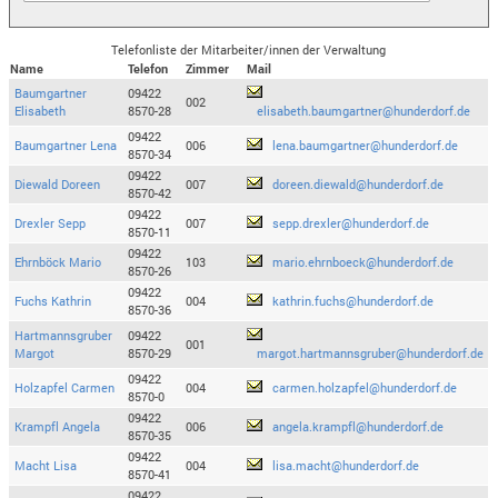
Telefonliste der Mitarbeiter/innen der Verwaltung
Name
Telefon
Zimmer
Mail
Baumgartner
09422
002
Elisabeth
8570-28
elisabeth.baumgartner@hunderdorf.de
09422
Baumgartner Lena
006
lena.baumgartner@hunderdorf.de
8570-34
09422
Diewald Doreen
007
doreen.diewald@hunderdorf.de
8570-42
09422
Drexler Sepp
007
sepp.drexler@hunderdorf.de
8570-11
09422
Ehrnböck Mario
103
mario.ehrnboeck@hunderdorf.de
8570-26
09422
Fuchs Kathrin
004
kathrin.fuchs@hunderdorf.de
8570-36
Hartmannsgruber
09422
001
Margot
8570-29
margot.hartmannsgruber@hunderdorf.de
09422
Holzapfel Carmen
004
carmen.holzapfel@hunderdorf.de
8570-0
09422
Krampfl Angela
006
angela.krampfl@hunderdorf.de
8570-35
09422
Macht Lisa
004
lisa.macht@hunderdorf.de
8570-41
09422