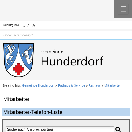
Zum Inhalt
,
zur Navigation
oder
zur Startseite
springen.
chließen
M
A
Schriftgröße
A
A
Sie sind hier:
Gemeinde Hunderdorf
>
Rathaus & Service
>
Rathaus
>
Mitarbeiter
Mitarbeiter
Mitarbeiter-Telefon-Liste