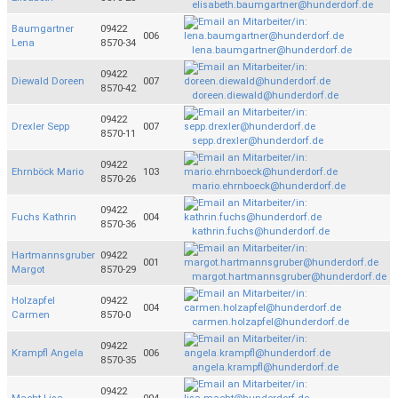
elisabeth.baumgartner@hunderdorf.de
Baumgartner
09422
006
Lena
8570-34
lena.baumgartner@hunderdorf.de
09422
Diewald Doreen
007
8570-42
doreen.diewald@hunderdorf.de
09422
Drexler Sepp
007
8570-11
sepp.drexler@hunderdorf.de
09422
Ehrnböck Mario
103
8570-26
mario.ehrnboeck@hunderdorf.de
09422
Fuchs Kathrin
004
8570-36
kathrin.fuchs@hunderdorf.de
Hartmannsgruber
09422
001
Margot
8570-29
margot.hartmannsgruber@hunderdorf.de
Holzapfel
09422
004
Carmen
8570-0
carmen.holzapfel@hunderdorf.de
09422
Krampfl Angela
006
8570-35
angela.krampfl@hunderdorf.de
09422