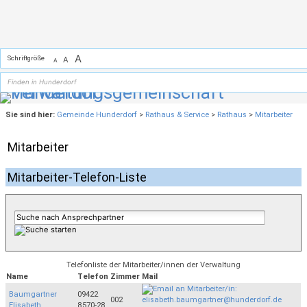
Zum Inhalt
,
zur Navigation
oder
zur Startseite
springen.
A
Schriftgröße
A
A
Sie sind hier:
Gemeinde Hunderdorf
>
Rathaus & Service
>
Rathaus
>
Mitarbeiter
Mitarbeiter
Mitarbeiter-Telefon-Liste
Telefonliste der Mitarbeiter/innen der Verwaltung
Name
Telefon
Zimmer
Mail
Baumgartner
09422
002
Elisabeth
8570-28