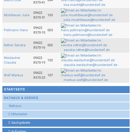
Macht Lisa
004
8570-41
lisa.macht@hunderdorf.de
09422
Mühlbauer Julia
103
8570-31
julia.muehlbauer@hunderdorf.de
09422
Pollmann Hans
003
8570-10
hans.pollmann@hunderdorf.de
09422
Rother Sandra
002
8570-16
sandra.rother@hunderdorf.de
Weidacher
09422
102
Claudia
8570-19
claudia.weidacher@hunderdorf.de
09422
Wolf Markus
107
8570-23
markus.wolf@hunderdorf.de
STARTSEITE
RATHAUS & SERVICE
Rathaus
Mitarbeiter
Sachgebiete
Aufgaben