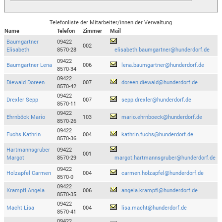
Telefonliste der Mitarbeiter/innen der Verwaltung
Name
Telefon
Zimmer
Mail
Baumgartner
09422
002
Elisabeth
8570-28
elisabeth.baumgartner@hunderdorf.de
09422
Baumgartner Lena
006
lena.baumgartner@hunderdorf.de
8570-34
09422
Diewald Doreen
007
doreen.diewald@hunderdorf.de
8570-42
09422
Drexler Sepp
007
sepp.drexler@hunderdorf.de
8570-11
09422
Ehrnböck Mario
103
mario.ehrnboeck@hunderdorf.de
8570-26
09422
Fuchs Kathrin
004
kathrin.fuchs@hunderdorf.de
8570-36
Hartmannsgruber
09422
001
Margot
8570-29
margot.hartmannsgruber@hunderdorf.de
09422
Holzapfel Carmen
004
carmen.holzapfel@hunderdorf.de
8570-0
09422
Krampfl Angela
006
angela.krampfl@hunderdorf.de
8570-35
09422
Macht Lisa
004
lisa.macht@hunderdorf.de
8570-41
09422