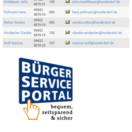
Mühlbauer Julia
103
julia.muehlbauer@hunderdorf.de
8570-31
09422
Pollmann Hans
003
hans.pollmann@hunderdorf.de
8570-10
09422
Rother Sandra
002
sandra.rother@hunderdorf.de
8570-16
09422
Weidacher Claudia
102
claudia.weidacher@hunderdorf.de
8570-19
09422
Wolf Markus
107
markus.wolf@hunderdorf.de
8570-23