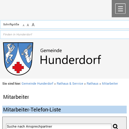
Zum Inhalt
,
zur Navigation
oder
zur Startseite
springen.
chließen
M
A
Schriftgröße
A
A
Sie sind hier:
Gemeinde Hunderdorf
>
Rathaus & Service
>
Rathaus
>
Mitarbeiter
Mitarbeiter
Mitarbeiter-Telefon-Liste