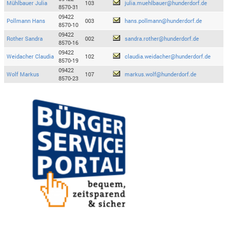
Mühlbauer Julia
103
julia.muehlbauer@hunderdorf.de
8570-31
09422
Pollmann Hans
003
hans.pollmann@hunderdorf.de
8570-10
09422
Rother Sandra
002
sandra.rother@hunderdorf.de
8570-16
09422
Weidacher Claudia
102
claudia.weidacher@hunderdorf.de
8570-19
09422
Wolf Markus
107
markus.wolf@hunderdorf.de
8570-23