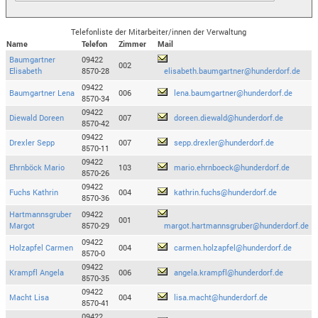
Telefonliste der Mitarbeiter/innen der Verwaltung
Name
Telefon
Zimmer
Mail
Baumgartner
09422
002
Elisabeth
8570-28
elisabeth.baumgartner@hunderdorf.de
09422
Baumgartner Lena
006
lena.baumgartner@hunderdorf.de
8570-34
09422
Diewald Doreen
007
doreen.diewald@hunderdorf.de
8570-42
09422
Drexler Sepp
007
sepp.drexler@hunderdorf.de
8570-11
09422
Ehrnböck Mario
103
mario.ehrnboeck@hunderdorf.de
8570-26
09422
Fuchs Kathrin
004
kathrin.fuchs@hunderdorf.de
8570-36
Hartmannsgruber
09422
001
Margot
8570-29
margot.hartmannsgruber@hunderdorf.de
09422
Holzapfel Carmen
004
carmen.holzapfel@hunderdorf.de
8570-0
09422
Krampfl Angela
006
angela.krampfl@hunderdorf.de
8570-35
09422
Macht Lisa
004
lisa.macht@hunderdorf.de
8570-41
09422