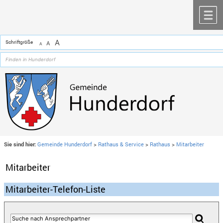
Zum Inhalt
,
zur Navigation
oder
zur Startseite
springen.
chließen
M
A
Schriftgröße
A
A
Sie sind hier:
Gemeinde Hunderdorf
>
Rathaus & Service
>
Rathaus
>
Mitarbeiter
Mitarbeiter
Mitarbeiter-Telefon-Liste