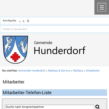
Zum Inhalt
,
zur Navigation
oder
zur Startseite
springen.
chließen
M
A
Schriftgröße
A
A
Sie sind hier:
Gemeinde Hunderdorf
>
Rathaus & Service
>
Rathaus
>
Mitarbeiter
Mitarbeiter
Mitarbeiter-Telefon-Liste