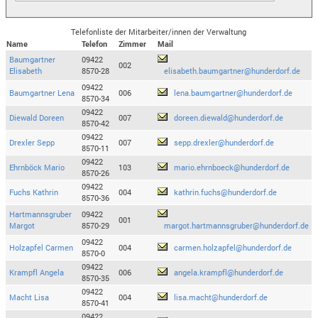
Telefonliste der Mitarbeiter/innen der Verwaltung
Name
Telefon
Zimmer
Mail
Baumgartner
09422
002
Elisabeth
8570-28
elisabeth.baumgartner@hunderdorf.de
09422
Baumgartner Lena
006
lena.baumgartner@hunderdorf.de
8570-34
09422
Diewald Doreen
007
doreen.diewald@hunderdorf.de
8570-42
09422
Drexler Sepp
007
sepp.drexler@hunderdorf.de
8570-11
09422
Ehrnböck Mario
103
mario.ehrnboeck@hunderdorf.de
8570-26
09422
Fuchs Kathrin
004
kathrin.fuchs@hunderdorf.de
8570-36
Hartmannsgruber
09422
001
Margot
8570-29
margot.hartmannsgruber@hunderdorf.de
09422
Holzapfel Carmen
004
carmen.holzapfel@hunderdorf.de
8570-0
09422
Krampfl Angela
006
angela.krampfl@hunderdorf.de
8570-35
09422
Macht Lisa
004
lisa.macht@hunderdorf.de
8570-41
09422