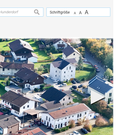
A
suchen
Schriftgröße
A
A