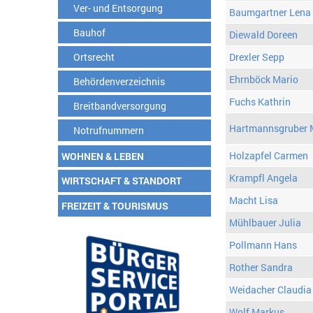
Ver- und Entsorgung
Baumgartner Lena
Bauhof
Diewald Doreen
Ortsrecht
Drexler Sepp
Ehrnböck Mario
Behördenverzeichnis
Fuchs Kathrin
Breitbandversorgung
Hartmannsgruber 
Notrufnummern
Holzapfel Carmen
WOHNEN & LEBEN
Krampfl Angela
WIRTSCHAFT & STANDORT
Macht Lisa
FREIZEIT & TOURISMUS
Mühlbauer Julia
Pollmann Hans
Rother Sandra
Weidacher Claudia
Wolf Markus