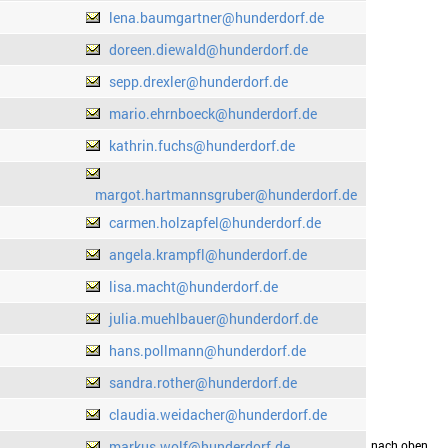
lena.baumgartner@hunderdorf.de
doreen.diewald@hunderdorf.de
sepp.drexler@hunderdorf.de
mario.ehrnboeck@hunderdorf.de
kathrin.fuchs@hunderdorf.de
margot.hartmannsgruber@hunderdorf.de
carmen.holzapfel@hunderdorf.de
angela.krampfl@hunderdorf.de
lisa.macht@hunderdorf.de
julia.muehlbauer@hunderdorf.de
hans.pollmann@hunderdorf.de
sandra.rother@hunderdorf.de
claudia.weidacher@hunderdorf.de
markus.wolf@hunderdorf.de
drucken
nach oben