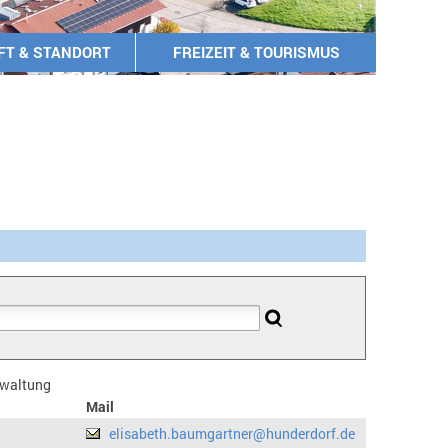
FT & STANDORT
FREIZEIT & TOURISMUS
erwaltung
Mail
elisabeth.baumgartner@hunderdorf.de