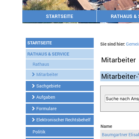
STARTSEITE
RATHAUS & 
STARTSEITE
Sie sind hier:
Gemei
RATHAUS & SERVICE
Mitarbeiter
Rathaus
Mitarbeiter
Mitarbeiter-
Sachgebiete
Aufgaben
Formulare
Elektronischer Rechtsbehelf
Name
Politik
Baumgartner Elisa