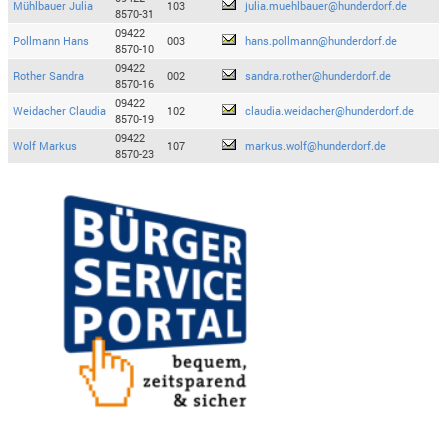
Mühlbauer Julia
103
julia.muehlbauer@hunderdorf.de
8570-31
09422
Pollmann Hans
003
hans.pollmann@hunderdorf.de
8570-10
09422
Rother Sandra
002
sandra.rother@hunderdorf.de
8570-16
09422
Weidacher Claudia
102
claudia.weidacher@hunderdorf.de
8570-19
09422
Wolf Markus
107
markus.wolf@hunderdorf.de
8570-23