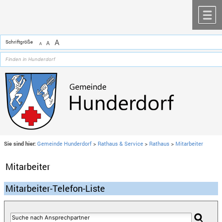
Zum Inhalt
,
zur Navigation
oder
zur Startseite
springen.
chließen
M
A
Schriftgröße
A
A
Sie sind hier:
Gemeinde Hunderdorf
>
Rathaus & Service
>
Rathaus
>
Mitarbeiter
Mitarbeiter
Mitarbeiter-Telefon-Liste