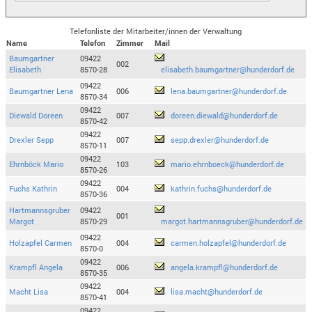
Telefonliste der Mitarbeiter/innen der Verwaltung
Name
Telefon
Zimmer
Mail
Baumgartner
09422
002
Elisabeth
8570-28
elisabeth.baumgartner@hunderdorf.de
09422
Baumgartner Lena
006
lena.baumgartner@hunderdorf.de
8570-34
09422
Diewald Doreen
007
doreen.diewald@hunderdorf.de
8570-42
09422
Drexler Sepp
007
sepp.drexler@hunderdorf.de
8570-11
09422
Ehrnböck Mario
103
mario.ehrnboeck@hunderdorf.de
8570-26
09422
Fuchs Kathrin
004
kathrin.fuchs@hunderdorf.de
8570-36
Hartmannsgruber
09422
001
Margot
8570-29
margot.hartmannsgruber@hunderdorf.de
09422
Holzapfel Carmen
004
carmen.holzapfel@hunderdorf.de
8570-0
09422
Krampfl Angela
006
angela.krampfl@hunderdorf.de
8570-35
09422
Macht Lisa
004
lisa.macht@hunderdorf.de
8570-41
09422