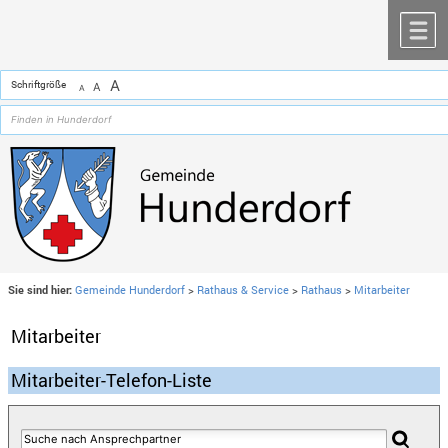
Zum Inhalt
,
zur Navigation
oder
zur Startseite
springen.
chließen
M
A
Schriftgröße
A
A
Sie sind hier:
Gemeinde Hunderdorf
>
Rathaus & Service
>
Rathaus
>
Mitarbeiter
Mitarbeiter
Mitarbeiter-Telefon-Liste