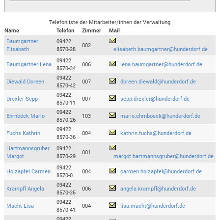
Telefonliste der Mitarbeiter/innen der Verwaltung
Name
Telefon
Zimmer
Mail
Baumgartner
09422
002
Elisabeth
8570-28
elisabeth.baumgartner@hunderdorf.de
09422
Baumgartner Lena
006
lena.baumgartner@hunderdorf.de
8570-34
09422
Diewald Doreen
007
doreen.diewald@hunderdorf.de
8570-42
09422
Drexler Sepp
007
sepp.drexler@hunderdorf.de
8570-11
09422
Ehrnböck Mario
103
mario.ehrnboeck@hunderdorf.de
8570-26
09422
Fuchs Kathrin
004
kathrin.fuchs@hunderdorf.de
8570-36
Hartmannsgruber
09422
001
Margot
8570-29
margot.hartmannsgruber@hunderdorf.de
09422
Holzapfel Carmen
004
carmen.holzapfel@hunderdorf.de
8570-0
09422
Krampfl Angela
006
angela.krampfl@hunderdorf.de
8570-35
09422
Macht Lisa
004
lisa.macht@hunderdorf.de
8570-41
09422