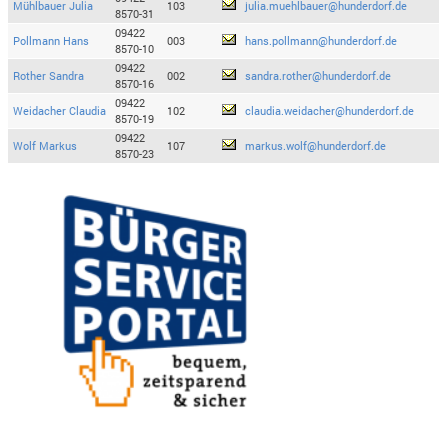
Mühlbauer Julia
103
julia.muehlbauer@hunderdorf.de
8570-31
09422
Pollmann Hans
003
hans.pollmann@hunderdorf.de
8570-10
09422
Rother Sandra
002
sandra.rother@hunderdorf.de
8570-16
09422
Weidacher Claudia
102
claudia.weidacher@hunderdorf.de
8570-19
09422
Wolf Markus
107
markus.wolf@hunderdorf.de
8570-23