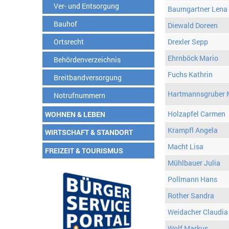
Ver- und Entsorgung
Baumgartner Lena
Bauhof
Diewald Doreen
Ortsrecht
Drexler Sepp
Ehrnböck Mario
Behördenverzeichnis
Fuchs Kathrin
Breitbandversorgung
Hartmannsgruber 
Notrufnummern
Holzapfel Carmen
WOHNEN & LEBEN
Krampfl Angela
WIRTSCHAFT & STANDORT
Macht Lisa
FREIZEIT & TOURISMUS
Mühlbauer Julia
Pollmann Hans
Rother Sandra
Weidacher Claudia
Wolf Markus