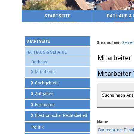
STARTSEITE
RATHAUS & 
STARTSEITE
Sie sind hier:
Gemei
RATHAUS & SERVICE
Mitarbeiter
Rathaus
Mitarbeiter
Mitarbeiter-
Sachgebiete
Aufgaben
Formulare
Elektronischer Rechtsbehelf
Name
Politik
Baumgartner Elisa