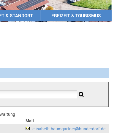
FT & STANDORT
FREIZEIT & TOURISMUS
erwaltung
Mail
elisabeth.baumgartner@hunderdorf.de