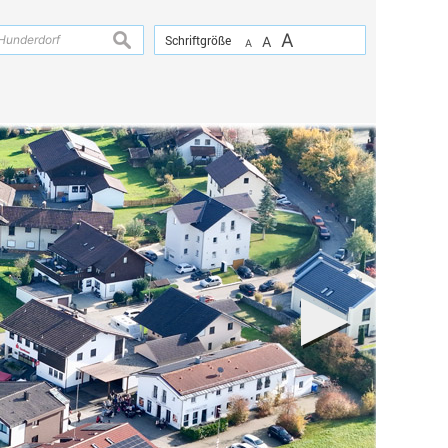
A
suchen
Schriftgröße
A
A