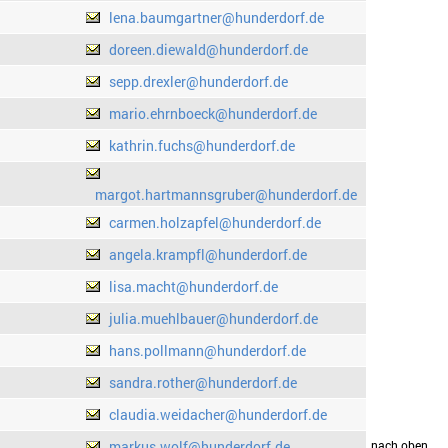
lena.baumgartner@hunderdorf.de
doreen.diewald@hunderdorf.de
sepp.drexler@hunderdorf.de
mario.ehrnboeck@hunderdorf.de
kathrin.fuchs@hunderdorf.de
margot.hartmannsgruber@hunderdorf.de
carmen.holzapfel@hunderdorf.de
angela.krampfl@hunderdorf.de
lisa.macht@hunderdorf.de
julia.muehlbauer@hunderdorf.de
hans.pollmann@hunderdorf.de
sandra.rother@hunderdorf.de
claudia.weidacher@hunderdorf.de
markus.wolf@hunderdorf.de
drucken
nach oben